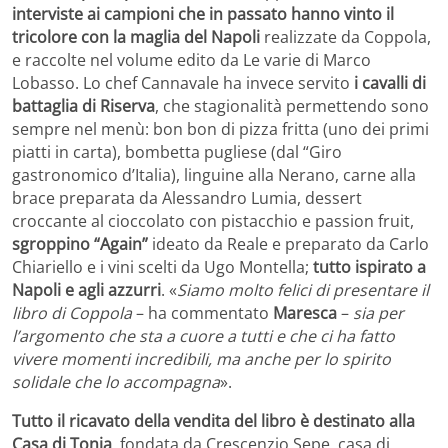
interviste ai campioni che in passato hanno vinto il
tricolore con la maglia del Napoli
realizzate da Coppola,
e raccolte nel volume edito da Le varie di Marco
Lobasso. Lo chef Cannavale ha invece servito
i cavalli di
battaglia di Riserva
, che stagionalità permettendo sono
sempre nel menù: bon bon di pizza fritta (uno dei primi
piatti in carta), bombetta pugliese (dal “Giro
gastronomico d’Italia), linguine alla Nerano, carne alla
brace preparata da Alessandro Lumia, dessert
croccante al cioccolato con pistacchio e passion fruit,
sgroppino “Again”
ideato da Reale e preparato da Carlo
Chiariello e i vini scelti da Ugo Montella;
tutto ispirato a
Napoli e agli azzurri
. «
Siamo molto felici di presentare il
libro di Coppola
– ha commentato
Maresca
–
sia per
l’argomento che sta a cuore a tutti e che ci ha fatto
vivere momenti incredibili, ma anche per lo spirito
solidale che lo accompagna
».
Tutto il ricavato della vendita del libro è destinato alla
Casa di Tonia
, fondata da Crescenzio Sepe, casa di