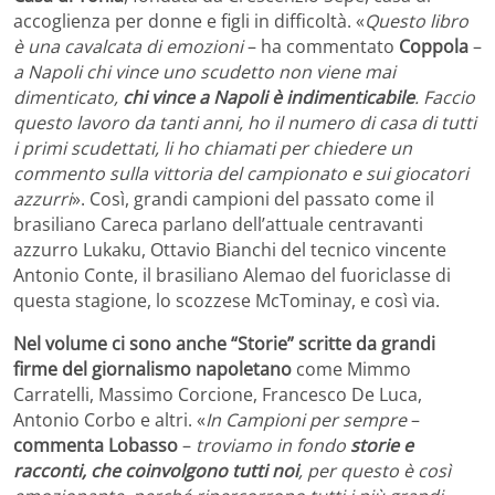
accoglienza per donne e figli in difficoltà. «
Questo libro
è una cavalcata di emozioni
– ha commentato
Coppola
–
a Napoli chi vince uno scudetto non viene mai
dimenticato,
chi vince a Napoli è indimenticabile
. Faccio
questo lavoro da tanti anni, ho il numero di casa di tutti
i primi scudettati, li ho chiamati per chiedere un
commento sulla vittoria del campionato e sui giocatori
azzurri
». Così, grandi campioni del passato come il
brasiliano Careca parlano dell’attuale centravanti
azzurro Lukaku, Ottavio Bianchi del tecnico vincente
Antonio Conte, il brasiliano Alemao del fuoriclasse di
questa stagione, lo scozzese McTominay, e così via.
Nel volume ci sono anche “Storie” scritte da grandi
firme del giornalismo napoletano
come Mimmo
Carratelli, Massimo Corcione, Francesco De Luca,
Antonio Corbo e altri. «
In Campioni per sempre
–
commenta Lobasso
–
troviamo in fondo
storie e
racconti, che coinvolgono tutti noi
, per questo è così