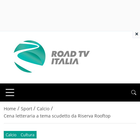
×
/
/
/
Home
Sport
Calcio
Cena letteraria a tema scudetto da Riserva Rooftop
Calcio
Cultura