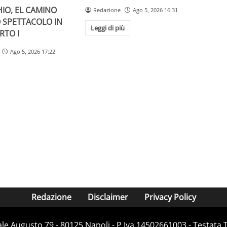
IO, EL CAMINO
Redazione
Ago 5, 2026 16:31
O SPETTACOLO IN
Leggi di più
RTO I
Ago 5, 2026 17:22
Redazione
Disclaimer
Privacy Policy
Viale Augusto 79 - 80125 Napoli - P.Iva 14502661003 - Testata 