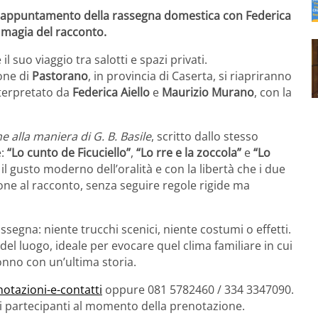
 appuntamento della rassegna domestica con Federica
e magia del racconto.
l suo viaggio tra salotti e spazi privati.
ione di
Pastorano
, in provincia di Caserta, si riapriranno
nterpretato da
Federica Aiello
e
Maurizio Murano
, con la
he alla maniera di G. B. Basile
, scritto dallo stesso
e:
“Lo cunto de Ficuciello”
,
“Lo rre e la zoccola”
e
“Lo
 il gusto moderno dell’oralità e con la libertà che i due
ione al racconto, senza seguire regole rigide ma
assegna: niente trucchi scenici, niente costumi o effetti.
a del luogo, ideale per evocare quel clima familiare in cui
nno con un’ultima storia.
otazioni-e-contatti
oppure 081 5782460 / 334 3347090.
i partecipanti al momento della prenotazione.