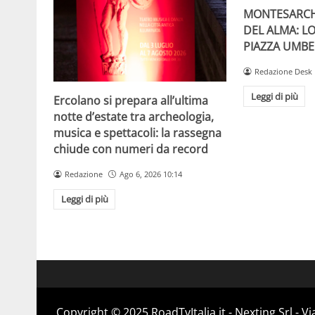
MONTESARCH
DEL ALMA: L
PIAZZA UMBE
Redazione Desk
Leggi di più
Ercolano si prepara all’ultima
notte d’estate tra archeologia,
musica e spettacoli: la rassegna
chiude con numeri da record
Redazione
Ago 6, 2026 10:14
Leggi di più
Copyright ©️ 2025 RoadTvItalia.it - Nexting Srl - 