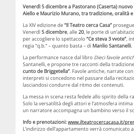
Venerdì 5 dicembre a Pastorano (Caserta) nuovo
Aiello e Maurizio Murano, tra tradizione, oralità 
La XIV edizione de
“Il Teatro cerca Casa”
prosegue i
Venerdì
5 dicembre
, alle
20
, le porte di un’abitaz
per accogliere lo spettacolo
“Ce steva 3 vvote”
, i
regia “q.b.” – quanto basta – di
Manlio Santanelli
.
La performance nasce dal libro
Dieci favole antic
Santanelli, e propone tre racconti della tradizion
cunto de Briggetella”
. Favole antiche, narrate con
interpreti si concedono nel passare dalla recitaz
lasciandosi condurre dal ritmo dei contenuti.
La messa in scena resta fedele allo spirito della r
Solo la versatilità degli attori e l’atmosfera intim
un narratore accompagna un bambino verso il so
Info e prenotazioni:
www.ilteatrocercacasa.it/pren
L’indirizzo dell’appartamento verrà comunicato a