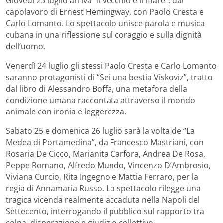
Giovedì 23 luglio arriva “Il vecchio e il mare”, dal
capolavoro di Ernest Hemingway, con Paolo Cresta e
Carlo Lomanto. Lo spettacolo unisce parola e musica
cubana in una riflessione sul coraggio e sulla dignità
dell’uomo.
Venerdì 24 luglio gli stessi Paolo Cresta e Carlo Lomanto
saranno protagonisti di “Sei una bestia Viskoviz”, tratto
dal libro di Alessandro Boffa, una metafora della
condizione umana raccontata attraverso il mondo
animale con ironia e leggerezza.
Sabato 25 e domenica 26 luglio sarà la volta de “La
Medea di Portamedina”, da Francesco Mastriani, con
Rosaria De Cicco, Marianita Carfora, Andrea De Rosa,
Peppe Romano, Alfredo Mundo, Vincenzo D’Ambrosio,
Viviana Curcio, Rita Ingegno e Mattia Ferraro, per la
regia di Annamaria Russo. Lo spettacolo rilegge una
tragica vicenda realmente accaduta nella Napoli del
Settecento, interrogando il pubblico sul rapporto tra
colpa, disperazione e giudizio collettivo.