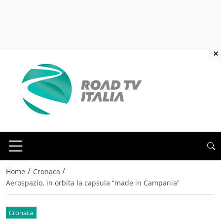
×
/
/
Home
Cronaca
Aerospazio, in orbita la capsula “made in Campania”
Cronaca