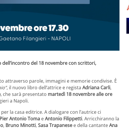
o dell’incontro del 18 novembre con scrittori,
to attraverso parole, immagini e memorie condivise. È
hio”
, il nuovo libro dell’attrice e regista
Adriana Carli
,
a
, che sarà presentato
martedì 18 novembre alle ore
gieri a Napoli.
per la casa editrice. A dialogare con l’autrice ci
Pier Antonio Toma
e
Antonio Filippetti
. Arricchiranno la
no
,
Bruno Minotti
,
Sasa Trapanese
e della cantante
Ana