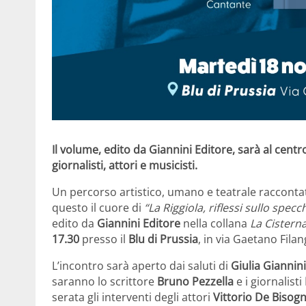
Il volume, edito da Giannini Editore, sarà al centr
giornalisti, attori e musicisti.
Un percorso artistico, umano e teatrale racconta
questo il cuore di
“La Riggiola, riflessi sullo specc
edito da
Giannini Editore
nella collana
La Cistern
17.30
presso il
Blu di Prussia
, in via Gaetano Filan
L’incontro sarà aperto dai saluti di
Giulia Giannini
saranno lo scrittore
Bruno Pezzella
e i giornalisti
serata gli interventi degli attori
Vittorio De Bisog