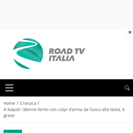
×
/
/
Home
Cronaca
A Napoli 18enne ferito con colpi d’arma da fuoco alla testa, è
grave