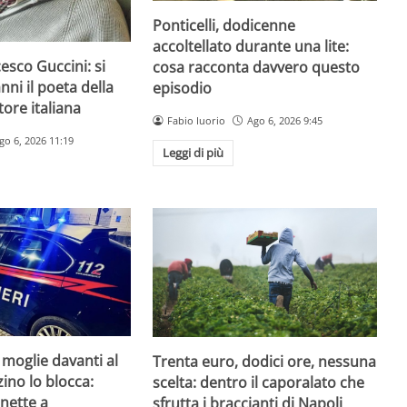
Ponticelli, dodicenne
accoltellato durante una lite:
esco Guccini: si
cosa racconta davvero questo
nni il poeta della
episodio
ore italiana
Fabio Iuorio
Ago 6, 2026 9:45
go 6, 2026 11:19
Leggi di più
 moglie davanti al
Trenta euro, dodici ore, nessuna
zzino lo blocca:
scelta: dentro il caporalato che
nette a
sfrutta i braccianti di Napoli