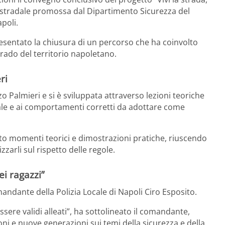
one stradale promossa dal Dipartimento Sicurezza del
apoli
.
resentato la chiusura di un percorso che ha coinvolto
grado del territorio napoletano.
ri
zo Palmieri
e si è sviluppata attraverso lezioni teoriche
adale e ai comportamenti corretti da adottare come
ato momenti teorici e dimostrazioni pratiche, riuscendo
zzarli sul rispetto delle regole.
ei ragazzi”
omandante della Polizia Locale di Napoli
Ciro Esposito
.
sere validi alleati”, ha sottolineato il comandante,
oni e nuove generazioni sui temi della sicurezza e della