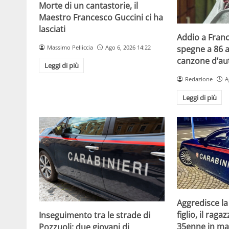
Morte di un cantastorie, il
Maestro Francesco Guccini ci ha
lasciati
Addio a Franc
Massimo Pelliccia
Ago 6, 2026 14:22
spegne a 86 a
canzone d’aut
Leggi di più
Redazione
A
Leggi di più
Aggredisce la
figlio, il raga
Inseguimento tra le strade di
35enne in ma
Pozzuoli: due giovani di