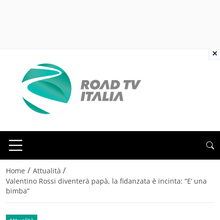
×
/
/
Home
Attualità
Valentino Rossi diventerà papà, la fidanzata è incinta: “E’ una
bimba”