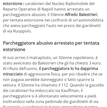
estorsione
i carabinieri del Nucleo Radiomobile del
Reparto Operativo di Napoli hanno arrestato un
parcheggiatore abusivo, il 59enne
Alfredo Balestrieri
,
per tentata estorsione nei confronti di un’automobilista
che aveva parcheggiato l’auto nei pressi dei giardinetti
di via Ruoppolo.
Parcheggiatore abusivo arrestato per tentata
estorsione
Al suo arrivo il malcapitato, un 32enne napoletano, è
stato avvicinato da Balestrieri che gli ha chiesto 3 euro.
Al rifiuto dell’uomo,
il parcheggiatore lo ha dapprima
minacciato
di aggressione fisica, per poi ribadire che se
non pagava avrebbe danneggiato o fatto sparire la
vettura. Il 32enne ha chiamato il 112. Quando la gazzella
dei carabinieri ha imboccato via Kauffman, il
parcheggiatore si è allontanato velocemente a piedi
inoltrandosi nella zona pedonale dei giardinetti di via
Ruoppolo. I carabinieri lo hanno intercettato mentre