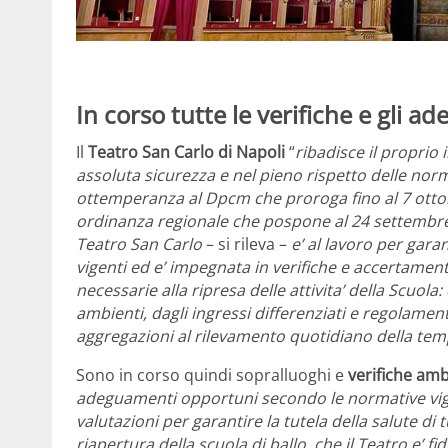
In corso tutte le verifiche e gli 
Il
Teatro San Carlo di Napoli
“
ribadisce il proprio 
assoluta sicurezza e nel pieno rispetto delle nor
ottemperanza al Dpcm che proroga fino al 7 ottob
ordinanza regionale che pospone al 24 settembre 
Teatro San Carlo
– si rileva –
e’ al lavoro per gara
vigenti ed e’ impegnata in verifiche e accertamenti
necessarie alla ripresa delle attivita’ della Scuola:
ambienti, dagli ingressi differenziati e regolame
aggregazioni al rilevamento quotidiano della tem
Sono in corso quindi sopralluoghi e
verifiche amb
adeguamenti opportuni secondo le normative vig
valutazioni per garantire la tutela della salute di 
riapertura della scuola di ballo, che il Teatro e’ f