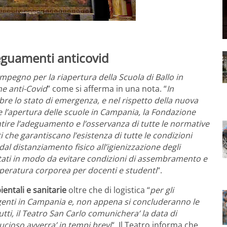
adeguamenti anticovid
impegno per la riapertura della Scuola di Ballo in
me anti-Covid
” come si afferma in una nota. “
In
re lo stato di emergenza, e nel rispetto della nuova
l’apertura delle scuole in Campania, la Fondazione
ntire l’adeguamento e l’osservanza di tutte le normative
 che garantiscano l’esistenza di tutte le condizioni
 dal distanziamento fisico all’igienizzazione degli
ntati in modo da evitare condizioni di assembramento e
peratura corporea per docenti e studenti
“.
ientali e sanitarie
oltre che di logistica “
per gli
enti in Campania e, non appena si concluderanno le
tutti, il Teatro San Carlo comunichera’ la data di
iducioso avverra’ in tempi brevi
“. Il Teatro informa che