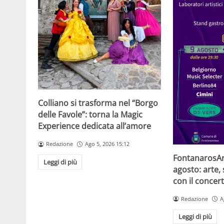
Colliano si trasforma nel “Borgo
delle Favole”: torna la Magic
Experience dedicata all’amore
Redazione
Ago 5, 2026 15:12
FontanarosArt
Leggi di più
agosto: arte,
con il concer
Redazione
A
Leggi di più