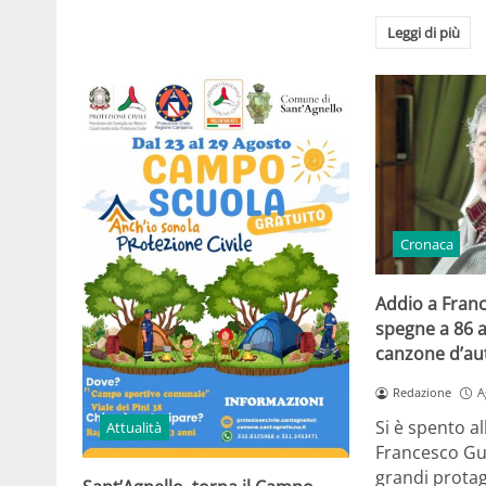
Leggi di più
Cronaca
Addio a Franc
spegne a 86 a
canzone d’aut
Redazione
A
Si è spento al
Attualità
Francesco Gucc
grandi protag