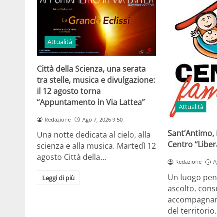
Attualità
Città della Scienza, una serata
tra stelle, musica e divulgazione:
il 12 agosto torna
“Appuntamento in Via Lattea”
Attualità
Redazione
Ago 7, 2026 9:50
Sant’Antimo, 
Una notte dedicata al cielo, alla
Centro “Libe
scienza e alla musica. Martedì 12
agosto Città della…
Redazione
A
Un luogo pens
Leggi di più
ascolto, cons
accompagname
del territori