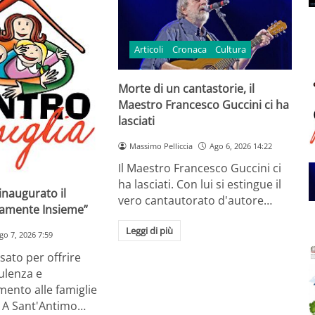
Articoli
Cronaca
Cultura
Morte di un cantastorie, il
Maestro Francesco Guccini ci ha
lasciati
Massimo Pelliccia
Ago 6, 2026 14:22
Il Maestro Francesco Guccini ci
ha lasciati. Con lui si estingue il
inaugurato il
vero cantautorato d'autore…
ramente Insieme”
Leggi di più
go 7, 2026 7:59
ato per offrire
ulenza e
nto alle famiglie
o. A Sant'Antimo…