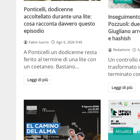
Ponticelli, dodicenne
accoltellato durante una lite:
Inseguimento 
cosa racconta davvero questo
Pozzuoli: due
episodio
Giugliano arr
e hashish
Fabio Iuorio
Ago 6, 2026 9:45
Redazione
A
A Ponticelli un dodicenne resta
ferito al termine di una lite con
Un controllo d
un coetaneo. Bastano…
trasformato 
terminato con
Leggi di più
Leggi di più
Attualità