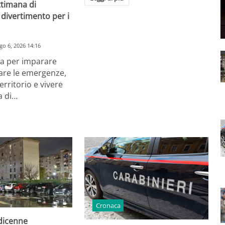
ttimana di
divertimento per i
go 6, 2026 14:16
a per imparare
are le emergenze,
erritorio e vivere
a di…
Cronaca
odicenne