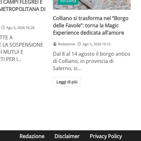
Attualità
I CAMPI FLEGREI E
 METROPOLITANA DI
Colliano si trasforma nel “Borgo
delle Favole”: torna la Magic
Ago 5, 2026 16:28
Experience dedicata all’amore
TTE A
E LA SOSPENSIONE
Redazione
Ago 5, 2026 15:12
I MUTUI E
Dal 8 al 14 agosto il borgo antico
TI PER I…
di Colliano, in provincia di
Salerno, si…
Leggi di più
Redazione
Disclaimer
Privacy Policy