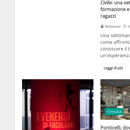
Civile: una se
formazione e 
ragazzi
Redazione
A
Una settiman
come affront
conoscere il t
un'esperienz
Leggi di più
Cronaca
Ponticelli, d