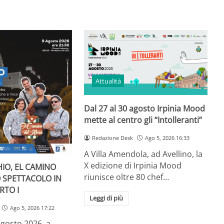
Attualità
Dal 27 al 30 agosto Irpinia Mood
mette al centro gli “Intolleranti”
Redazione Desk
Ago 5, 2026 16:33
A Villa Amendola, ad Avellino, la
X edizione di Irpinia Mood
IO, EL CAMINO
riunisce oltre 80 chef…
O SPETTACOLO IN
RTO I
Leggi di più
Ago 5, 2026 17:22
gosto 2026, a