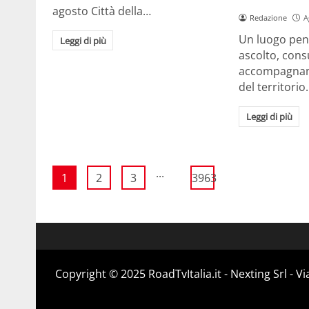
agosto Città della…
Redazione
A
Un luogo pens
Leggi di più
ascolto, cons
accompagname
del territori
Leggi di più
...
1
2
3
3963
Copyright ©️ 2025 RoadTvItalia.it - Nexting Srl - 