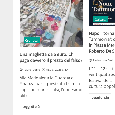
Cultura
Napoli, torna
Tammorra”: d
Cronaca
in Piazza Me
Roberto De 
Una maglietta da 5 euro. Chi
paga davvero il prezzo del falso?
Redazione Desk
L’11 e 12 set
Fabio Iuorio
Ago 8, 2026 8:49
ventiquattres
Alla Maddalena la Guardia di
festival della
Finanza ha sequestrato tremila
cultura popo
capi con marchi falsi, l'ennesimo
blitz…
Leggi di più
Leggi di più