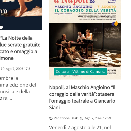
 “La Notte della
ue serate gratuite
rcato e omaggio a
Simone
Ago 7, 2026 17:51
Cultura
Vittime di Camorra
tembre la
ima edizione del
Napoli, al Maschio Angioino “Il
 musica e della
coraggio della verità”: stasera
lare.…
l’omaggio teatrale a Giancarlo
Siani
Redazione Desk
Ago 7, 2026 12:59
Venerdì 7 agosto alle 21, nel