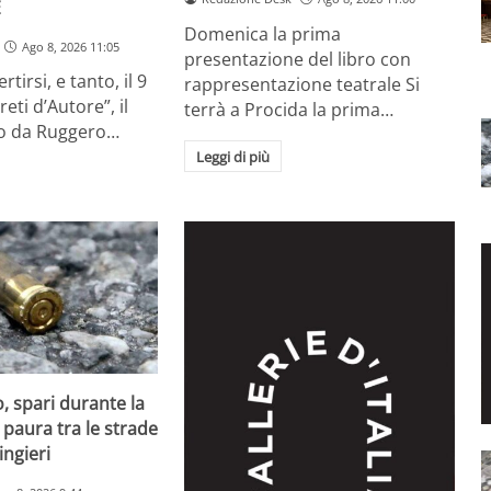
E
Domenica la prima
Ago 8, 2026 11:05
presentazione del libro con
rtirsi, e tanto, il 9
rappresentazione teatrale Si
eti d’Autore”, il
terrà a Procida la prima…
to da Ruggero…
Leggi di più
, spari durante la
 paura tra le strade
ingieri