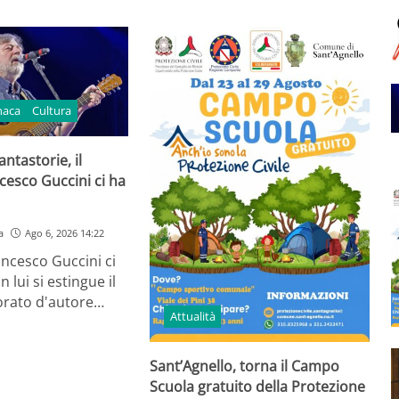
naca
Cultura
ntastorie, il
cesco Guccini ci ha
a
Ago 6, 2026 14:22
ancesco Guccini ci
n lui si estingue il
orato d'autore…
Attualità
Sant’Agnello, torna il Campo
Scuola gratuito della Protezione