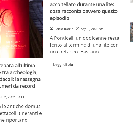
accoltellato durante una lite:
cosa racconta davvero questo
episodio
Fabio Iuorio
Ago 6, 2026 9:45
A Ponticelli un dodicenne resta
ferito al termine di una lite con
un coetaneo. Bastano…
Leggi di più
repara all’ultima
e tra archeologia,
tacoli: la rassegna
umeri da record
go 6, 2026 10:14
a le antiche domus
ettacoli itineranti e
he riportano