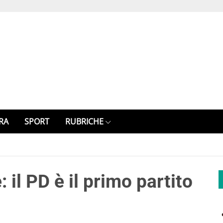
RA
SPORT
RUBRICHE
 il PD è il primo partito