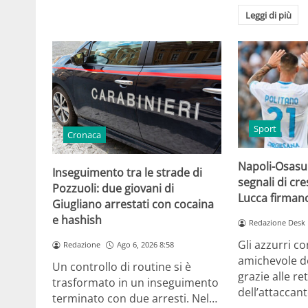
Leggi di più
Sport
Cronaca
Napoli-Osasun
Inseguimento tra le strade di
segnali di cre
Pozzuoli: due giovani di
Lucca firmano
Giugliano arrestati con cocaina
e hashish
Redazione Desk
Gli azzurri c
Redazione
Ago 6, 2026 8:58
amichevole d
Un controllo di routine si è
grazie alle re
trasformato in un inseguimento
dell’attaccan
terminato con due arresti. Nel…