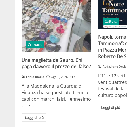
Cultura
Napoli, torna
Tammorra”: d
Cronaca
in Piazza Me
Roberto De 
Una maglietta da 5 euro. Chi
paga davvero il prezzo del falso?
Redazione Desk
L’11 e 12 set
Fabio Iuorio
Ago 8, 2026 8:49
ventiquattres
Alla Maddalena la Guardia di
festival della
Finanza ha sequestrato tremila
cultura popo
capi con marchi falsi, l'ennesimo
blitz…
Leggi di più
Leggi di più