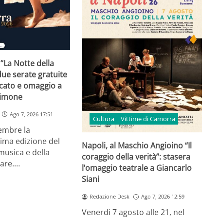
 “La Notte della
ue serate gratuite
rcato e omaggio a
Simone
Ago 7, 2026 17:51
Cultura
Vittime di Camorra
tembre la
ima edizione del
Napoli, al Maschio Angioino “Il
 musica e della
coraggio della verità”: stasera
lare.…
l’omaggio teatrale a Giancarlo
Siani
Redazione Desk
Ago 7, 2026 12:59
Venerdì 7 agosto alle 21, nel