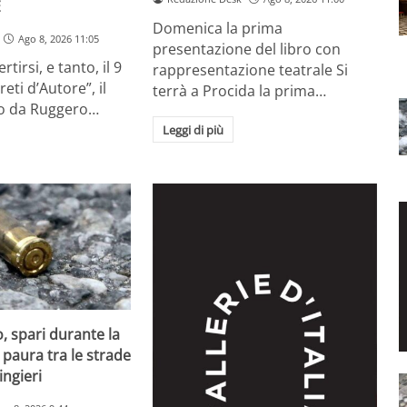
E
Domenica la prima
Ago 8, 2026 11:05
presentazione del libro con
rtirsi, e tanto, il 9
rappresentazione teatrale Si
eti d’Autore”, il
terrà a Procida la prima…
to da Ruggero…
Leggi di più
, spari durante la
 paura tra le strade
ingieri