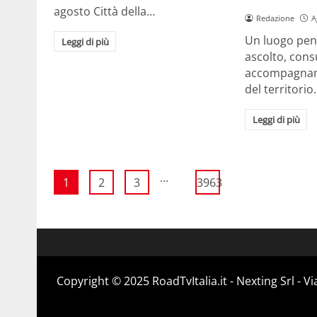
agosto Città della…
Redazione
A
Un luogo pens
Leggi di più
ascolto, cons
accompagname
del territori
Leggi di più
...
1
2
3
3963
Copyright ©️ 2025 RoadTvItalia.it - Nexting Srl - 