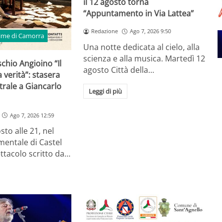
il 12 agosto torna
“Appuntamento in Via Lattea”
Redazione
Ago 7, 2026 9:50
time di Camorra
Una notte dedicata al cielo, alla
scienza e alla musica. Martedì 12
schio Angioino “Il
agosto Città della…
 verità”: stasera
trale a Giancarlo
Leggi di più
Ago 7, 2026 12:59
sto alle 21, nel
entale di Castel
ttacolo scritto da…