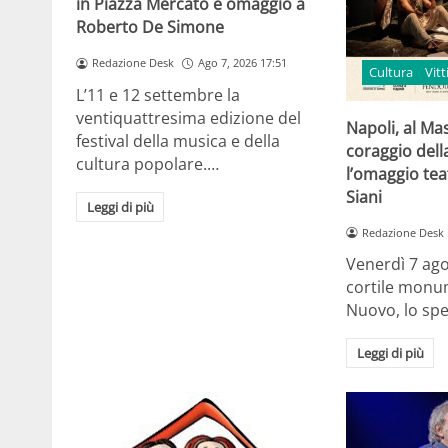
in Piazza Mercato e omaggio a
Roberto De Simone
Redazione Desk
Ago 7, 2026 17:51
Cultura
Vit
L’11 e 12 settembre la
ventiquattresima edizione del
Napoli, al Ma
festival della musica e della
coraggio della
cultura popolare.…
l’omaggio tea
Siani
Leggi di più
Redazione Desk
Venerdì 7 ago
cortile monum
Nuovo, lo spe
Leggi di più