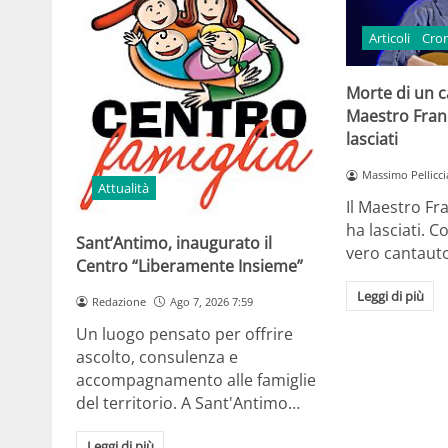
Articoli
Cro
Morte di un ca
Maestro Fran
lasciati
Massimo Pellicci
Attualità
Il Maestro Fr
ha lasciati. Co
Sant’Antimo, inaugurato il
vero cantaut
Centro “Liberamente Insieme”
Leggi di più
Redazione
Ago 7, 2026 7:59
Un luogo pensato per offrire
ascolto, consulenza e
accompagnamento alle famiglie
del territorio. A Sant'Antimo…
Leggi di più