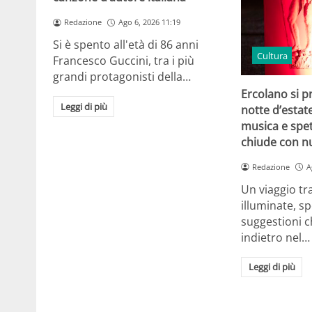
Redazione
Ago 6, 2026 11:19
Si è spento all'età di 86 anni
Cultura
Francesco Guccini, tra i più
grandi protagonisti della…
Ercolano si p
Leggi di più
notte d’estat
musica e spet
chiude con n
Redazione
A
Un viaggio tr
illuminate, sp
suggestioni c
indietro nel…
Leggi di più