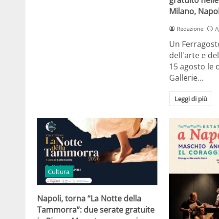
Milano, Napol
Redazione
A
Un Ferragosto
dell'arte e de
15 agosto le 
Gallerie…
Leggi di più
Cultura
Napoli, torna “La Notte della
Tammorra”: due serate gratuite