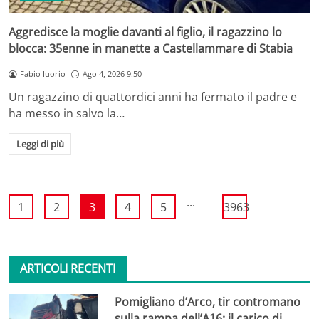
Aggredisce la moglie davanti al figlio, il ragazzino lo
blocca: 35enne in manette a Castellammare di Stabia
Fabio Iuorio
Ago 4, 2026 9:50
Un ragazzino di quattordici anni ha fermato il padre e
ha messo in salvo la…
Leggi di più
...
1
2
3
4
5
3963
ARTICOLI RECENTI
Pomigliano d’Arco, tir contromano
sulla rampa dell’A16: il carico di