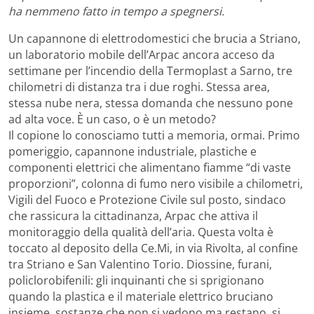
ha nemmeno fatto in tempo a spegnersi.
Un capannone di elettrodomestici che brucia a Striano,
un laboratorio mobile dell’Arpac ancora acceso da
settimane per l’incendio della Termoplast a Sarno, tre
chilometri di distanza tra i due roghi. Stessa area,
stessa nube nera, stessa domanda che nessuno pone
ad alta voce. È un caso, o è un metodo?
Il copione lo conosciamo tutti a memoria, ormai. Primo
pomeriggio, capannone industriale, plastiche e
componenti elettrici che alimentano fiamme “di vaste
proporzioni”, colonna di fumo nero visibile a chilometri,
Vigili del Fuoco e Protezione Civile sul posto, sindaco
che rassicura la cittadinanza, Arpac che attiva il
monitoraggio della qualità dell’aria. Questa volta è
toccato al deposito della Ce.Mi, in via Rivolta, al confine
tra Striano e San Valentino Torio. Diossine, furani,
policlorobifenili: gli inquinanti che si sprigionano
quando la plastica e il materiale elettrico bruciano
insieme, sostanze che non si vedono ma restano, si