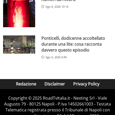
Ago 6, 2026 10:14
Ponticelli, dodicenne accoltellato
durante una lite: cosa racconta
davvero questo episodio
Ago 6, 2026 9:45
Redazione
Disclaimer
Privacy Policy
Copyright ©️ 2025 RoadTvItalia.it - Nexting Srl - Viale
Augusto 79 - 80125 Napoli - P.Iva 14502661003 - Testata
Telematica registrata presso il Tribunale di Napoli con