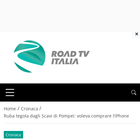
×
/
/
Home
Cronaca
Ruba tegola dagli Scavi di Pompei: voleva comprare l’iPhone
Cronaca