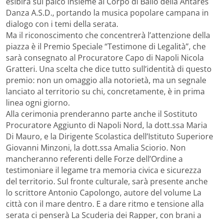
esibirà sul palco insieme al Corpo di Ballo della Antares
Danza A.S.D., portando la musica popolare campana in
dialogo con i temi della serata.
Ma il riconoscimento che concentrerà l’attenzione della
piazza è il Premio Speciale “Testimone di Legalità”, che
sarà consegnato al Procuratore Capo di Napoli Nicola
Gratteri. Una scelta che dice tutto sull’identità di questo
premio: non un omaggio alla notorietà, ma un segnale
lanciato al territorio su chi, concretamente, è in prima
linea ogni giorno.
Alla cerimonia prenderanno parte anche il Sostituto
Procuratore Aggiunto di Napoli Nord, la dott.ssa Maria
Di Mauro, e la Dirigente Scolastica dell’Istituto Superiore
Giovanni Minzoni, la dott.ssa Amalia Sciorio. Non
mancheranno referenti delle Forze dell’Ordine a
testimoniare il legame tra memoria civica e sicurezza
del territorio. Sul fronte culturale, sarà presente anche
lo scrittore Antonio Capolongo, autore del volume La
città con il mare dentro. E a dare ritmo e tensione alla
serata ci penserà La Scuderia dei Rapper, con brani a