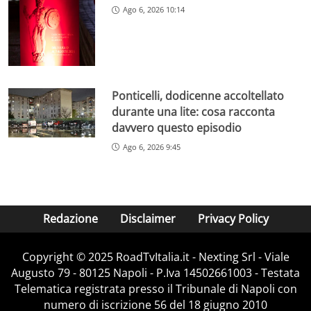
Ago 6, 2026 10:14
Ponticelli, dodicenne accoltellato
durante una lite: cosa racconta
davvero questo episodio
Ago 6, 2026 9:45
Redazione
Disclaimer
Privacy Policy
Copyright ©️ 2025 RoadTvItalia.it - Nexting Srl - Viale
Augusto 79 - 80125 Napoli - P.Iva 14502661003 - Testata
Telematica registrata presso il Tribunale di Napoli con
numero di iscrizione 56 del 18 giugno 2010