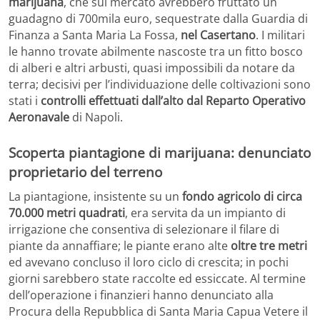
marijuana
, che sul mercato avrebbero fruttato un
guadagno di 700mila euro, sequestrate dalla Guardia di
Finanza a Santa Maria La Fossa,
nel Casertano
. I militari
le hanno trovate abilmente nascoste tra un fitto bosco
di alberi e altri arbusti, quasi impossibili da notare da
terra; decisivi per l’individuazione delle coltivazioni sono
stati i
controlli effettuati dall’alto dal Reparto Operativo
Aeronavale
di Napoli.
Scoperta piantagione di marijuana: denunciato
proprietario del terreno
La piantagione, insistente su un
fondo agricolo di circa
70.000 metri quadrati
, era servita da un impianto di
irrigazione che consentiva di selezionare il filare di
piante da annaffiare; le piante erano alte
oltre tre metri
ed avevano concluso il loro ciclo di crescita; in pochi
giorni sarebbero state raccolte ed essiccate. Al termine
dell’operazione i finanzieri hanno denunciato alla
Procura della Repubblica di Santa Maria Capua Vetere il