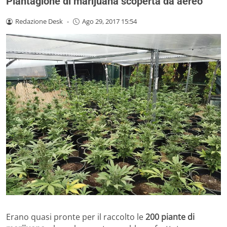
Piantagione di marijuana scoperta da aereo
Redazione Desk
-
Ago 29, 2017 15:54
Erano quasi pronte per il raccolto le
200 piante di