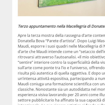
Terzo appuntamento nella Macellegria di Donatella
Apre la terza mostra della rassegna d’arte contem
Donatella Bova “Parete d’artista”. Dopo Luigi Mas
Maudi, esporre i suoi quadri nelle Macellegria di
d’arte che Maudi intende come un “setaccio dell’
ritrovarsi attraverso l’autoanalisi. «Il mio obiettivo
“sentire” interiore contro la superficialità della
sull’arte come ponte tra l’io e l’universo, offrend
risulta più autentica di quella oggettiva. E dopo 
un’intensa attività espositiva, partecipando a num
Maudi coniuga una formazione scientifica con una
classiche. Nonostante sia un autodidatta nel mond
esperienza visiva lavorando per 20 anni come illu
settore pubblicitario ha affinato la sua capacit