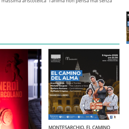
lla massima aristotelica “l’anima non pensa mai senza
MONTESARCHIO, EL CAMINO