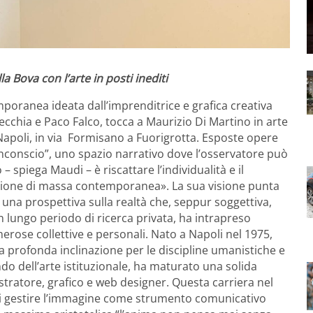
 Bova con l’arte in posti inediti
poranea ideata dall’imprenditrice e grafica creativa
ecchia e Paco Falco, tocca a Maurizio Di Martino in arte
 Napoli, in via Formisano a Fuorigrotta. Esposte opere
inconscio”, uno spazio narrativo dove l’osservatore può
 – spiega Maudi – è riscattare l’individualità e il
 visione di massa contemporanea». La sua visione punta
o una prospettiva sulla realtà che, seppur soggettiva,
un lungo periodo di ricerca privata, ha intrapreso
erose collettive e personali. Nato a Napoli nel 1975,
 profonda inclinazione per le discipline umanistiche e
o dell’arte istituzionale, ha maturato una solida
stratore, grafico e web designer. Questa carriera nel
à di gestire l’immagine come strumento comunicativo