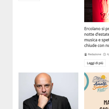
Ercolano si p
notte d’estat
musica e spet
chiude con n
Redazione
A
Leggi di più