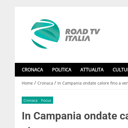
CRONACA
POLITICA
ATTUALITA
CULTU
/
/
Home
Cronaca
In Campania ondate calore fino a ve
Cronaca
Focus
In Campania ondate ca