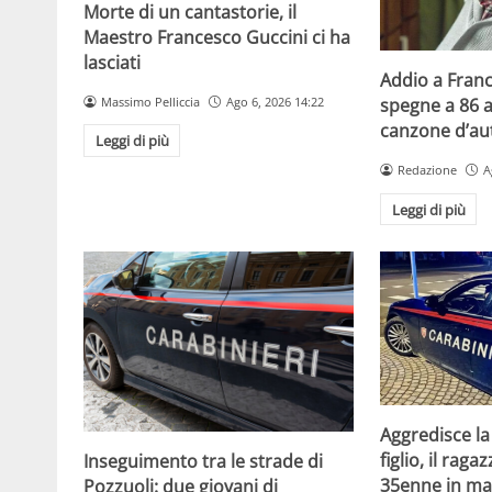
Morte di un cantastorie, il
Maestro Francesco Guccini ci ha
lasciati
Addio a Franc
Massimo Pelliccia
Ago 6, 2026 14:22
spegne a 86 a
canzone d’aut
Leggi di più
Redazione
A
Leggi di più
Aggredisce la
figlio, il raga
Inseguimento tra le strade di
35enne in ma
Pozzuoli: due giovani di