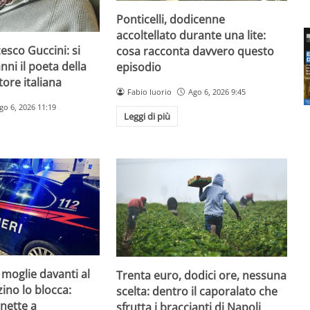
Ponticelli, dodicenne
accoltellato durante una lite:
esco Guccini: si
cosa racconta davvero questo
nni il poeta della
episodio
ore italiana
Fabio Iuorio
Ago 6, 2026 9:45
go 6, 2026 11:19
Leggi di più
 moglie davanti al
Trenta euro, dodici ore, nessuna
zzino lo blocca:
scelta: dentro il caporalato che
nette a
sfrutta i braccianti di Napoli