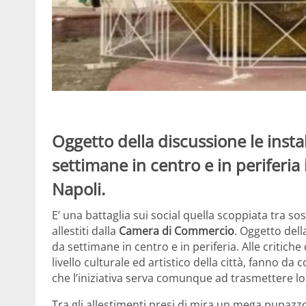
Oggetto della discussione le install
settimane in centro e in periferia i
Napoli.
E’ una battaglia sui social quella scoppiata tra sos
allestiti dalla
Camera di Commercio
. Oggetto della
da settimane in centro e in periferia. Alle critiche
livello culturale ed artistico della città, fanno d
che l’iniziativa serva comunque ad trasmettere lo 
Tra gli allestimenti presi di mira un mega pupazzo