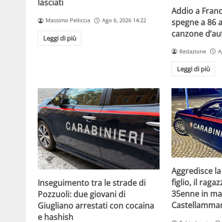
lasciati
Addio a Franc
Massimo Pelliccia
Ago 6, 2026 14:22
spegne a 86 a
canzone d’aut
Leggi di più
Redazione
A
Leggi di più
Aggredisce la
figlio, il raga
Inseguimento tra le strade di
35enne in ma
Pozzuoli: due giovani di
Castellammar
Giugliano arrestati con cocaina
e hashish