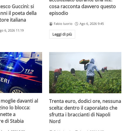
esco Guccini: si
cosa racconta davvero questo
nni il poeta della
episodio
ore italiana
Fabio Iuorio
Ago 6, 2026 9:45
go 6, 2026 11:19
Leggi di più
 moglie davanti al
Trenta euro, dodici ore, nessuna
zzino lo blocca:
scelta: dentro il caporalato che
nette a
sfrutta i braccianti di Napoli
e di Stabia
Nord