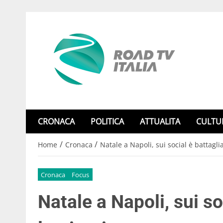
CRONACA
POLITICA
ATTUALITA
CULTU
/
/
Home
Cronaca
Natale a Napoli, sui social è battagli
Cronaca
Focus
Natale a Napoli, sui so