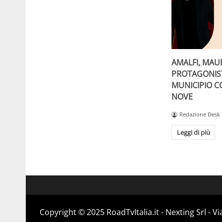
AMALFI, MAU
PROTAGONIST
MUNICIPIO C
NOVE
Redazione Desk
Leggi di più
Copyright ©️ 2025 RoadTvItalia.it - Nexting Srl - 