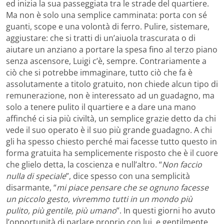
ed inizia la sua passeggiata tra le strade del quartiere.
Ma non è solo una semplice camminata: porta con sé
guanti, scope e una volontà di ferro. Pulire, sistemare,
aggiustare: che si tratti di un’aiuola trascurata o di
aiutare un anziano a portare la spesa fino al terzo piano
senza ascensore, Luigi c’è, sempre. Contrariamente a
ciò che si potrebbe immaginare, tutto ciò che fa è
assolutamente a titolo gratuito, non chiede alcun tipo di
remunerazione, non è interessato ad un guadagno, ma
solo a tenere pulito il quartiere e a dare una mano
affinché ci sia più civiltà, un semplice grazie detto da chi
vede il suo operato è il suo più grande guadagno. A chi
gli ha spesso chiesto perché mai facesse tutto questo in
forma gratuita ha semplicemente risposto che è il cuore
che glielo detta, la coscienza e null’altro. “
Non faccio
nulla di speciale
”, dice spesso con una semplicità
disarmante, “
mi piace pensare che se ognuno facesse
un piccolo gesto, vivremmo tutti in un mondo più
pulito, più gentile, più umano
”. In questi giorni ho avuto
l’opportunità di parlare proprio con lui, e gentilmente