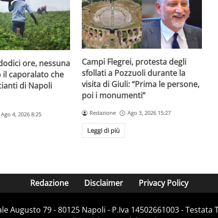
Campi Flegrei, protesta degli
dodici ore, nessuna
sfollati a Pozzuoli durante la
o il caporalato che
visita di Giuli: “Prima le persone,
cianti di Napoli
poi i monumenti”
Redazione
Ago 3, 2026 15:27
Ago 4, 2026 8:25
Leggi di più
Redazione
Disclaimer
Privacy Policy
Viale Augusto 79 - 80125 Napoli - P.Iva 14502661003 - Testata 