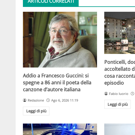
ARTICOLI CORRELATI
Ponticelli, d
accoltellato d
Addio a Francesco Guccini: si
cosa raccont
spegne a 86 anni il poeta della
episodio
canzone d’autore italiana
Fabio Iuorio
Redazione
Ago 6, 2026 11:19
Leggi di più
Leggi di più