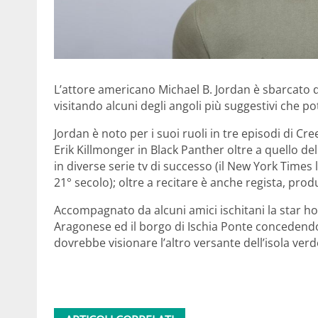
L’attore americano Michael B. Jordan è sbarcato d
visitando alcuni degli angoli più suggestivi che p
Jordan è noto per i suoi ruoli in tre episodi di Cr
Erik Killmonger in Black Panther oltre a quello de
in diverse serie tv di successo (il New York Times l
21° secolo); oltre a recitare è anche regista, pro
Accompagnato da alcuni amici ischitani la star ho
Aragonese ed il borgo di Ischia Ponte concedendos
dovrebbe visionare l’altro versante dell’isola verd