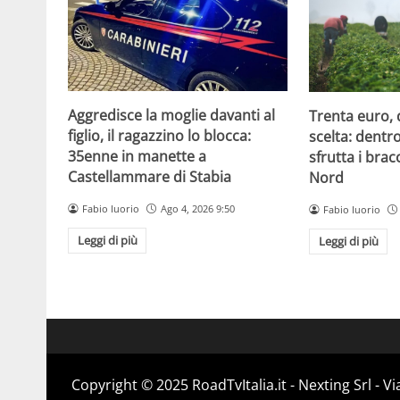
Aggredisce la moglie davanti al
Trenta euro, 
figlio, il ragazzino lo blocca:
scelta: dentr
35enne in manette a
sfrutta i brac
Castellammare di Stabia
Nord
Fabio Iuorio
Ago 4, 2026 9:50
Fabio Iuorio
Leggi di più
Leggi di più
Copyright ©️ 2025 RoadTvItalia.it - Nexting Srl - 