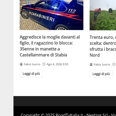
Aggredisce la moglie davanti al
Trenta euro, 
figlio, il ragazzino lo blocca:
scelta: dentr
35enne in manette a
sfrutta i brac
Castellammare di Stabia
Nord
Fabio Iuorio
Ago 4, 2026 9:50
Fabio Iuorio
Leggi di più
Leggi di più
Copyright ©️ 2025 RoadTvItalia.it - Nexting Srl - 