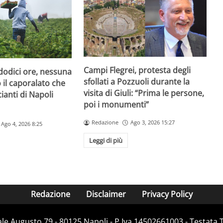
Campi Flegrei, protesta degli
dodici ore, nessuna
sfollati a Pozzuoli durante la
o il caporalato che
visita di Giuli: “Prima le persone,
cianti di Napoli
poi i monumenti”
Redazione
Ago 3, 2026 15:27
Ago 4, 2026 8:25
Leggi di più
Redazione
Disclaimer
Privacy Policy
Viale Augusto 79 - 80125 Napoli - P.Iva 14502661003 - Testata 