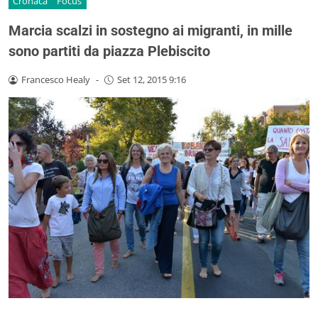
Cronaca
Focus
Marcia scalzi in sostegno ai migranti, in mille
sono partiti da piazza Plebiscito
Francesco Healy
-
Set 12, 2015 9:16