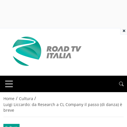
×
/
/
Home
Cultura
Luigi Liccardo: da Research a CL Company il passo (di danza) è
breve