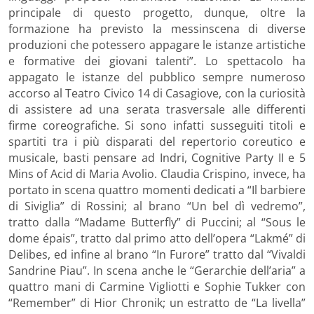
principale di questo progetto, dunque, oltre la
formazione ha previsto la messinscena di diverse
produzioni che potessero appagare le istanze artistiche
e formative dei giovani talenti”. Lo spettacolo ha
appagato le istanze del pubblico sempre numeroso
accorso al Teatro Civico 14 di Casagiove, con la curiosità
di assistere ad una serata trasversale alle differenti
firme coreografiche. Si sono infatti susseguiti titoli e
spartiti tra i più disparati del repertorio coreutico e
musicale, basti pensare ad Indri, Cognitive Party II e 5
Mins of Acid di Maria Avolio. Claudia Crispino, invece, ha
portato in scena quattro momenti dedicati a “Il barbiere
di Siviglia” di Rossini; al brano “Un bel dì vedremo”,
tratto dalla “Madame Butterfly” di Puccini; al “Sous le
dome épais”, tratto dal primo atto dell’opera “Lakmé” di
Delibes, ed infine al brano “In Furore” tratto dal “Vivaldi
Sandrine Piau”. In scena anche le “Gerarchie dell’aria” a
quattro mani di Carmine Vigliotti e Sophie Tukker con
“Remember” di Hior Chronik; un estratto de “La livella”