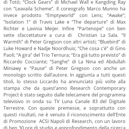
di Totò; “Clock Gears” di Michael Wall e Kangding Ray
con “Leavaila Scheme”. Il coreografo Marco Munno ha
invece prodotto “Emptyworld” con Lens; “Awake”;
“Isolation 1” di Travis Lake e “The departure” di Max
Richter e Lavinia Meijer. Infine “Partenope” con ben
sette sfaccettature a cura di Christian La Sala. “II
Warmth” di Peter Gregson con altri artisti; “Bluebird” di
Luke Howard e Nadje Noordhuis; “Che cosa c’è” di Gino
Paoli; “A gira” del Trio Ternura; “Era già tutto previsto” di
Riccardo Cocciante; “Sanghe” di La Nina ed Abdullah
Miniawy e “Pause” di Peter Gregson con anche un
monologo scritto dall’autore. In aggiunta a tutti questi
titoli, lo stesso Liccardo ha annunciato più volte alla
stampa che da quest’anno Research Contemporary
Project è stato seguito dalle telecamere del programma
televisivo in onda su TV Luna Canale 83 del Digitale
Terrestre. Con queste premesse, e soprattutto con
questi risultati, ne è venuto il riconoscimento dell’Ente
di Promozione ACSI Napoli di Research, con un lavoro
di ben 30 ore di studio e approfondimento della ricerca