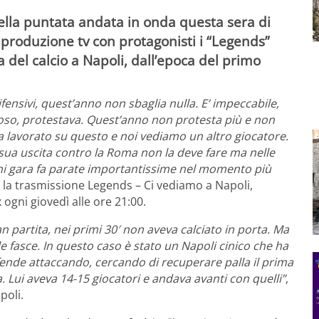
della puntata andata in onda questa sera di
produzione tv con protagonisti i “Legends”
ia del calcio a Napoli, dall’epoca del primo
ifensivi, quest’anno non sbaglia nulla. E’ impeccabile,
soso, protestava. Quest’anno non protesta più e non
ha lavorato su questo e noi vediamo un altro giocatore.
a sua uscita contro la Roma non la deve fare ma nelle
gni gara fa parate importantissime nel momento più
la trasmissione Legends – Ci vediamo a Napoli,
ogni giovedì alle ore 21:00.
n partita, nei primi 30′ non aveva calciato in porta. Ma
lle fasce. In questo caso è stato un Napoli cinico che ha
 difende attaccando, cercando di recuperare palla il prima
sa. Lui aveva 14-15 giocatori e andava avanti con quelli”
,
poli.