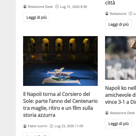
città
Redazione Desk
Lug 31, 2026 8:38
Redazione
L
Leggi di più
Leggi di più
Napoli ko nel
Il Napoli torna al Corsiero del
amichevole di 
Sole: parte l’anno del Centenario
vince 3-1 a D
tra maglie, ritiro e un film sulla
Redazione Desk
storia azzurra
Leggi di più
Fabio Iuorio
Lug 23, 2026 11:09