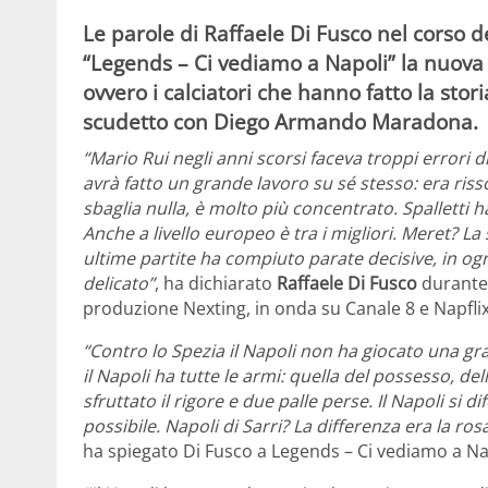
Le parole di Raffaele Di Fusco nel corso 
“Legends – Ci vediamo a Napoli” la nuova 
ovvero i calciatori che hanno fatto la stor
scudetto con Diego Armando Maradona.
“Mario Rui negli anni scorsi faceva troppi errori d
avrà fatto un grande lavoro su sé stesso: era ris
sbaglia nulla, è molto più concentrato. Spalletti 
Anche a livello europeo è tra i migliori. Meret? L
ultime partite ha compiuto parate decisive, in o
delicato”
, ha dichiarato
Raffaele Di Fusco
durante 
produzione Nexting, in onda su Canale 8 e Napflix 
“Contro lo Spezia il Napoli non ha giocato una gra
il Napoli ha tutte le armi: quella del possesso, de
sfruttato il rigore e due palle perse. Il Napoli si
possibile. Napoli di Sarri? La differenza era la ro
ha spiegato Di Fusco a Legends – Ci vediamo a Na