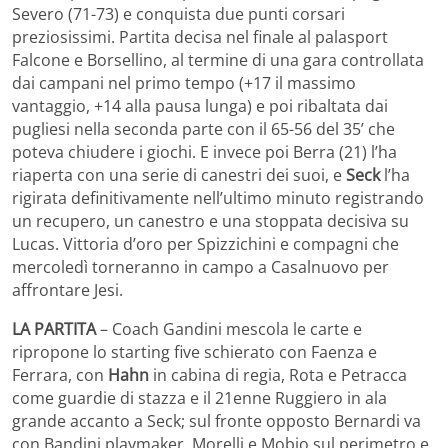
Severo (71-73) e conquista due punti corsari
preziosissimi. Partita decisa nel finale al palasport
Falcone e Borsellino, al termine di una gara controllata
dai campani nel primo tempo (+17 il massimo
vantaggio, +14 alla pausa lunga) e poi ribaltata dai
pugliesi nella seconda parte con il 65-56 del 35’ che
poteva chiudere i giochi. E invece poi Berra (21) l’ha
riaperta con una serie di canestri dei suoi, e
Seck
l’ha
rigirata definitivamente nell’ultimo minuto registrando
un recupero, un canestro e una stoppata decisiva su
Lucas. Vittoria d’oro per Spizzichini e compagni che
mercoledì torneranno in campo a Casalnuovo per
affrontare Jesi.
LA PARTITA
– Coach Gandini mescola le carte e
ripropone lo starting five schierato con Faenza e
Ferrara, con
Hahn
in cabina di regia, Rota e Petracca
come guardie di stazza e il 21enne Ruggiero in ala
grande accanto a Seck; sul fronte opposto Bernardi va
con Bandini playmaker, Morelli e Mobio sul perimetro e