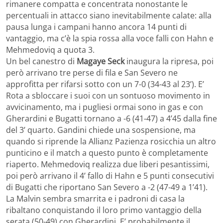
rimanere compatta e concentrata nonostante le
percentuali in attacco siano inevitabilmente calate: alla
pausa lunga i campani hanno ancora 14 punti di
vantaggio, ma c’è la spia rossa alla voce falli con Hahn e
Mehmedoviq a quota 3.
Un bel canestro di
Magaye Seck
inaugura la ripresa, poi
però arrivano tre perse di fila e San Severo ne
approfitta per rifarsi sotto con un 7-0 (34-43 al 23’). E’
Rota a sbloccare i suoi con un sontuoso movimento in
avvicinamento, ma i pugliesi ormai sono in gas e con
Gherardini e Bugatti tornano a -6 (41-47) a 4’45 dalla fine
del 3’ quarto. Gandini chiede una sospensione, ma
quando si riprende la Allianz Pazienza rosicchia un altro
punticino e il match a questo punto è completamente
riaperto. Mehmedoviq realizza due liberi pesantissimi,
poi però arrivano il 4’ fallo di Hahn e 5 punti consecutivi
di Bugatti che riportano San Severo a -2 (47-49 a 1’41).
La Malvin sembra smarrita e i padroni di casa la
ribaltano conquistando il loro primo vantaggio della
serata (50-49) con Gherardini. E’ probabilmente il