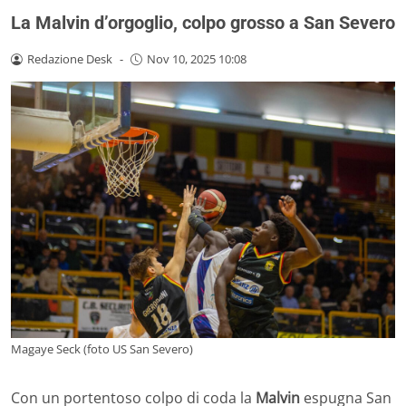
La Malvin d’orgoglio, colpo grosso a San Severo
Redazione Desk
-
Nov 10, 2025 10:08
Magaye Seck (foto US San Severo)
Con un portentoso colpo di coda la
Malvin
espugna San