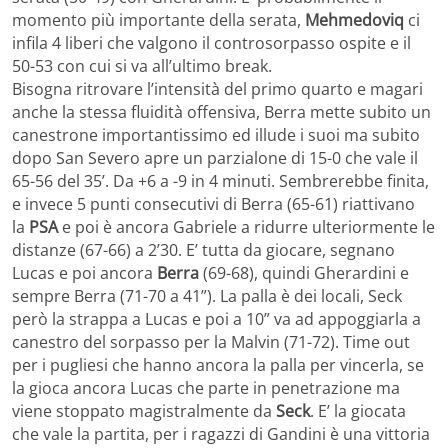
momento più importante della serata,
Mehmedoviq
ci
infila 4 liberi che valgono il controsorpasso ospite e il
50-53 con cui si va all’ultimo break.
Bisogna ritrovare l’intensità del primo quarto e magari
anche la stessa fluidità offensiva, Berra mette subito un
canestrone importantissimo ed illude i suoi ma subito
dopo San Severo apre un parzialone di 15-0 che vale il
65-56 del 35’. Da +6 a -9 in 4 minuti. Sembrerebbe finita,
e invece 5 punti consecutivi di Berra (65-61) riattivano
la
PSA
e poi è ancora Gabriele a ridurre ulteriormente le
distanze (67-66) a 2’30. E’ tutta da giocare, segnano
Lucas e poi ancora
Berra
(69-68), quindi Gherardini e
sempre Berra (71-70 a 41”). La palla è dei locali, Seck
però la strappa a Lucas e poi a 10” va ad appoggiarla a
canestro del sorpasso per la Malvin (71-72). Time out
per i pugliesi che hanno ancora la palla per vincerla, se
la gioca ancora Lucas che parte in penetrazione ma
viene stoppato magistralmente da
Seck
. E’ la giocata
che vale la partita, per i ragazzi di Gandini è una vittoria