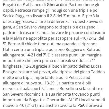
Bugatti da # al fianco di
Gherardini
. Partono bene gli
ospiti, Petracca rompe gli indugi con una tripla e poi
Seck e Ruggiero fissano il 2-8 del 3’ minuto. E’ però la
difesa aggressiva a fare la differenza in questo avvio di
gara, a San Severo vengono tolti spazio e ossigeno, i
padroni di casa iniziano a forzare le proprie conclusioni
e la Malvin ne approfitta per scappare sul +10 (2-12) del
5’. Bernardi chiede time out, ma quando si riprende
Hahn centra una tripla e poi sono Ruggiero e Rota ad
allungare sul
4-21 del 7’
. Diciassette punti, un margine
importante che però prima del break si riduce a 11
lunghezze (12-23) grazie al buon impatto dell’ex Lucas.
Bisogna restare sul pezzo, alla ripresa del gioco Taddeo
mette una tripla importante e poi è Petracca ad
allungare di nuovo sul 13-29. La partita ora è più
nervosa, il palasport Falcone e Borsellino si fa sentire e
San Severo ricomincia la sua rimonta trovando punti
importanti da Bugatti e Gherardini. Al 16’ i locali sono di
nuovo a -10 (21-31) ma anche stavolta la
PSA
è brava a