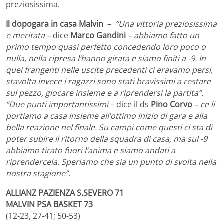
preziosissima.
Il dopogara in casa Malvin –
“Una vittoria preziosissima
e meritata –
dice
Marco Gandini
– abbiamo fatto un
primo tempo quasi perfetto concedendo loro poco o
nulla, nella ripresa l’hanno girata e siamo finiti a -9. In
quei frangenti nelle uscite precedenti ci eravamo persi,
stavolta invece i ragazzi sono stati bravissimi a restare
sul pezzo, giocare insieme e a riprendersi la partita”.
“Due punti importantissimi
– dice il ds
Pino Corvo
– ce li
portiamo a casa insieme all’ottimo inizio di gara e alla
bella reazione nel finale. Su campi come questi ci sta di
poter subire il ritorno della squadra di casa, ma sul -9
abbiamo tirato fuori l’anima e siamo andati a
riprendercela. Speriamo che sia un punto di svolta nella
nostra stagione”.
ALLIANZ PAZIENZA S.SEVERO 71
MALVIN PSA BASKET 73
(12-23, 27-41; 50-53)