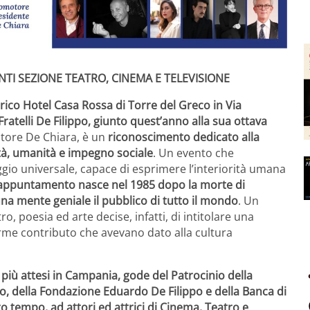
TI SEZIONE TEATRO, CINEMA E TELEVISIONE
torico Hotel Casa Rossa di Torre del Greco in Via
ratelli De Filippo, giunto quest’anno alla sua ottava
atore De Chiara, è un
riconoscimento dedicato alla
vità, umanità e impegno sociale
. Un evento che
gio universale, capace di esprimere l’interiorità umana
’appuntamento nasce nel 1985 dopo la morte di
na mente geniale il pubblico di tutto il mondo
. Un
ro, poesia ed arte decise, infatti, di intitolare una
norme contributo che avevano dato alla cultura
 più attesi in Campania, gode del Patrocinio della
, della Fondazione Eduardo De Filippo e della Banca di
ro tempo, ad attori ed attrici di Cinema, Teatro e