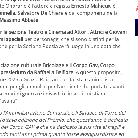
te Onorario è l’attore e regista
Ernesto Mahieux
, è
ennella, Salvatore De Chiara
e dai componenti della
Massimo Abbate.
er la sezione Teatro e Cinema ad Attori, Attrici e Giovani
i speciali
per personaggi che si sono distinti per la
zione per la Sezione Poesia avrà luogo in una data che
ciazione culturale Bricolage e il Corpo Gav, Corpo
presieduto da Raffaella Belfiore
. A questo proposito,
one 2025 a Grazia Raia, ambientalista e animalista
imo, per gli animali e per l’ambiente, ha portato avanti
enari di guerra e i disastri climatici cui stiamo
avanti”.
o l’Amministrazione Comunale e il Sindaco di Torre del
l’ottava edizione del Premio, che quest’anno è dedicata
del Corpo GAV e che ha dedicato la sua vita ai fragili e
rando tanti anni prima quanto fosse avanguardistica ed