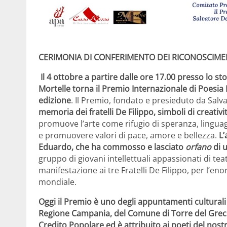
CERIMONIA DI CONFERIMENTO DEI RICONOSCIMEN
Il 4 ottobre a partire dalle ore 17.00 presso lo s
Mortelle torna il Premio Internazionale di Poesia F
edizione
. Il Premio, fondato e presieduto da Salv
memoria dei fratelli De Filippo, simboli di creati
promuove l’arte come rifugio di speranza, linguag
e promuovere valori di pace, amore e bellezza.
L
Eduardo, che ha commosso e lasciato
orfano
di u
gruppo di giovani intellettuali appassionati di teat
manifestazione ai tre Fratelli De Filippo, per l’e
mondiale.
Oggi il Premio è uno degli appuntamenti culturali
Regione Campania, del Comune di Torre del Greco
Credito Popolare ed è attribuito ai poeti del nost