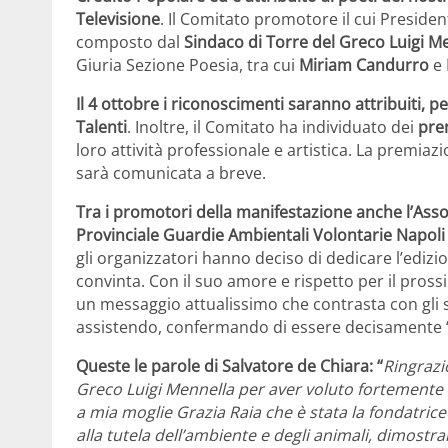
Televisione
. Il Comitato promotore il cui Presiden
composto dal
Sindaco di Torre del Greco Luigi M
Giuria Sezione Poesia, tra cui
Miriam Candurro
e
Il 4 ottobre i riconoscimenti saranno attribuiti, p
Talenti
. Inoltre, il Comitato ha individuato dei
prem
loro attività professionale e artistica. La premia
sarà comunicata a breve.
Tra i promotori della manifestazione anche l’Asso
Provinciale Guardie Ambientali Volontarie Napoli 
gli organizzatori hanno deciso di dedicare l’edizi
convinta. Con il suo amore e rispetto per il pross
un messaggio attualissimo che contrasta con gli sc
assistendo, confermando di essere decisamente “
Queste le parole di Salvatore de Chiara
: “
Ringrazi
Greco Luigi Mennella per aver voluto fortemente 
a mia moglie Grazia Raia che è stata la fondatrice 
alla tutela dell’ambiente e degli animali, dimost