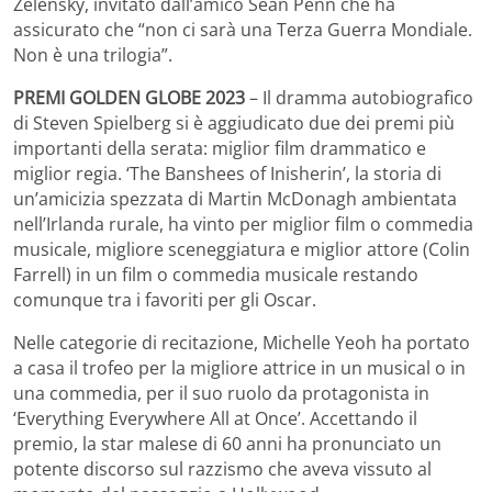
Zelensky, invitato dall’amico Sean Penn che ha
assicurato che “non ci sarà una Terza Guerra Mondiale.
Non è una trilogia”.
PREMI GOLDEN GLOBE 2023
– Il dramma autobiografico
di Steven Spielberg si è aggiudicato due dei premi più
importanti della serata: miglior film drammatico e
miglior regia. ‘The Banshees of Inisherin’, la storia di
un’amicizia spezzata di Martin McDonagh ambientata
nell’Irlanda rurale, ha vinto per miglior film o commedia
musicale, migliore sceneggiatura e miglior attore (Colin
Farrell) in un film o commedia musicale restando
comunque tra i favoriti per gli Oscar.
Nelle categorie di recitazione, Michelle Yeoh ha portato
a casa il trofeo per la migliore attrice in un musical o in
una commedia, per il suo ruolo da protagonista in
‘Everything Everywhere All at Once’. Accettando il
premio, la star malese di 60 anni ha pronunciato un
potente discorso sul razzismo che aveva vissuto al