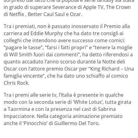
sorpreso dal fatto che la popolare serie fantasy sia stata
in grado di superare Severance di Apple TV, The Crown
di Netflix , Better Caul Saul e Ozar.
Tra i premiati, non è passato inosservato il Premio alla
carriera ad Eddie Murphy che ha dato tre consigli ai
colleghi che intendono avere successo come comici:
“pagare le tasse”, “farsi i fatti propri” e “tenere la moglie
di Will Smith fuori dai commenti”, ha detto riferendosi a
quanto accaduto l’anno scorso durante la Notte deli
Oscar con l’attore premio Oscar per “King Richard – Una
famiglia vincente”, che ha dato uno schiaffo al comico
Chris Rock.
Tra i premi alle serie tv, l’Italia è presente in qualche
modo con la seconda serie di ‘White Lotus’, tutta girata
a Taormina e con la presenza nel cast di Sabrina
Impacciatore. Nella categoria animazione premiato
anche il ‘Pinocchio’ di Guillermo Del Toro.