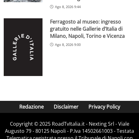
Ago 8, 2026 9:44
Ferragosto al museo: ingresso
gratuito nelle Gallerie d’Italia di
Milano, Napoli, Torino e Vicenza
Ago 8, 2026 9:00
Redazione
Disclaimer
Privacy Policy
Copyright ©️ 2025 RoadTvItalia.it - Nexting Srl - Viale
Augusto 79 - 80125 Napoli - P.Iva 14502661003 - Testata
Telematica registrata presso il Tribunale di Napoli con