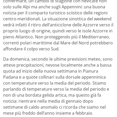
confermare, un cambio di stagione con nevicate non
solo sulle Alpi ma anche sugli Appennini: una buona
notizia per il comparto turistico sciistico delle regioni
centro-meridionali. La situazione sinottica del weekend
vedrà infatti il ritiro dell’anticiclone delle Azzorre verso il
proprio luogo di origine, quindi verso le isole Azzorre in
pieno Atlantico. Non proteggendo più il Mediterraneo,
correnti polari marittime dal Mare del Nord potrebbero
affondare il colpo verso Sud.
Da domenica, secondo le ultime previsioni meteo, sono
attese precipitazioni, nevose localmente anche a bassa
quota ad inizio della nuova settimana in Pianura
Padana e a quote collinari sulla dorsale appenninica
con temperature verso la media del periodo. Stiamo
parlando di temperature verso la media del periodo e
non di una bordata gelida artica, ma questo già fa
notizia: rientrare nella media di gennaio dopo
settimane di caldo anomalo ci ricorda che siamo nel
mese più freddo dell’anno insieme a febbraio.