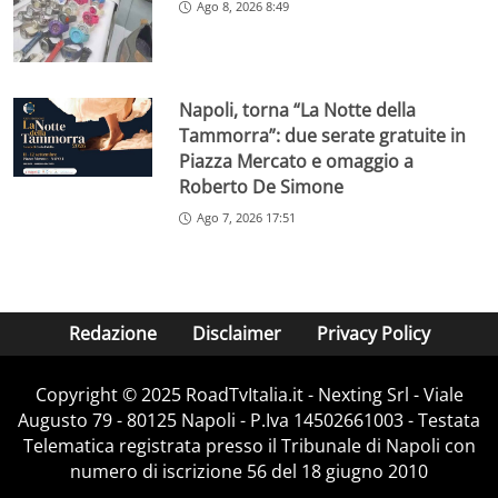
Ago 8, 2026 8:49
Napoli, torna “La Notte della
Tammorra”: due serate gratuite in
Piazza Mercato e omaggio a
Roberto De Simone
Ago 7, 2026 17:51
Redazione
Disclaimer
Privacy Policy
Copyright ©️ 2025 RoadTvItalia.it - Nexting Srl - Viale
Augusto 79 - 80125 Napoli - P.Iva 14502661003 - Testata
Telematica registrata presso il Tribunale di Napoli con
numero di iscrizione 56 del 18 giugno 2010