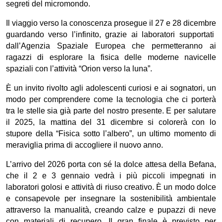
segreti del micromondo.
Il viaggio verso la conoscenza prosegue il
27 e 28 dicembre
guardando verso l’infinito, grazie ai laboratori supportati
dall’Agenzia Spaziale Europea
che permetteranno ai
ragazzi di esplorare la fisica delle moderne navicelle
spaziali con l’attività “Orion verso la luna”.
È un invito rivolto agli adolescenti curiosi e ai sognatori, un
modo per comprendere come la tecnologia che ci porterà
tra le stelle sia già parte del nostro presente. E per salutare
il 2025, la mattina del 31 dicembre si colorerà con lo
stupore della
“Fisica sotto l’albero”,
un ultimo momento di
meraviglia prima di accogliere il nuovo anno.
L’arrivo del 2026 porta con sé la dolce attesa della Befana,
che il 2 e 3 gennaio vedrà i più piccoli impegnati in
laboratori golosi e attività di riuso creativo. È un modo dolce
e consapevole per insegnare la sostenibilità ambientale
attraverso la manualità, creando calze e pupazzi di neve
con materiali di recupero. Il gran finale è previsto per