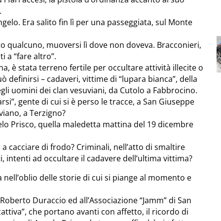
.
gelo. Era salito fin lì per una passeggiata, sul Monte
to qualcuno, muoversi lì dove non doveva. Bracconieri,
i a “fare altro”.
a, è stata terreno fertile per occultare attività illecite o
ò definirsi – cadaveri, vittime di “lupara bianca”, della
li uomini dei clan vesuviani, da Cutolo a Fabbrocino.
rsi”, gente di cui si è perso le tracce, a San Giuseppe
viano, a Terzigno?
elo Prisco, quella maledetta mattina del 19 dicembre
 a cacciare di frodo? Criminali, nell’atto di smaltire
i, intenti ad occultare il cadavere dell’ultima vittima?
ta nell’oblio delle storie di cui si piange al momento e
 Roberto Duraccio ed all’Associazione “Jamm” di San
ttiva”, che portano avanti con affetto, il ricordo di