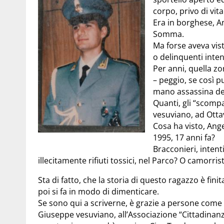
corpo, privo di vita
Era in borghese, An
Somma.
Ma forse aveva vis
o delinquenti intent
Per anni, quella zon
– peggio, se così pu
mano assassina deg
Quanti, gli “scompa
vesuviano, ad Otta
Cosa ha visto, Ang
1995, 17 anni fa?
Bracconieri, intenti
illecitamente rifiuti tossici, nel Parco? O camorrist
Sta di fatto, che la storia di questo ragazzo è fini
poi si fa in modo di dimenticare.
Se sono qui a scriverne, è grazie a persone come
Giuseppe vesuviano, all’Associazione “Cittadinanza