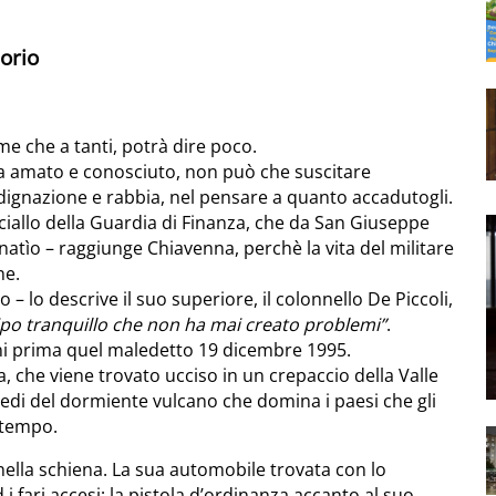
uorio
 che a tanti, potrà dire poco.
 ha amato e conosciuto, non può che suscitare
gnazione e rabbia, nel pensare a quanto accadutogli.
ciallo della Guardia di Finanza, che da San Giuseppe
atìo – raggiunge Chiavenna, perchè la vita del militare
ne.
 – lo descrive il suo superiore, il colonnello De Piccoli,
ipo tranquillo che non ha mai creato problemi”
.
rni prima quel maledetto 19 dicembre 1995.
 che viene trovato ucciso in un crepaccio della Valle
piedi del dormiente vulcano che domina i paesi che gli
 tempo.
 nella schiena. La sua automobile trovata con lo
 i fari accesi; la pistola d’ordinanza accanto al suo