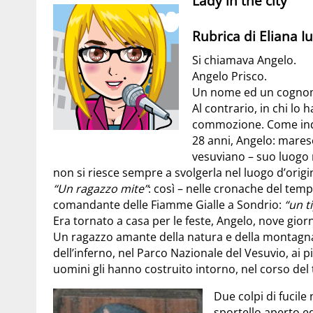
Lady in the city
Rubrica di Eliana I
Si chiamava Angelo.
Angelo Prisco.
Un nome ed un cognome
Al contrario, in chi lo
commozione. Come indi
28 anni, Angelo: mares
vesuviano – suo luogo n
non si riesce sempre a svolgerla nel luogo d’origi
“Un ragazzo mite”
: così – nelle cronache del tempo
comandante delle Fiamme Gialle a Sondrio:
“un t
Era tornato a casa per le feste, Angelo, nove gio
Un ragazzo amante della natura e della montagna,
dell’inferno, nel Parco Nazionale del Vesuvio, ai 
uomini gli hanno costruito intorno, nel corso del
Due colpi di fucile
sportello aperto ed