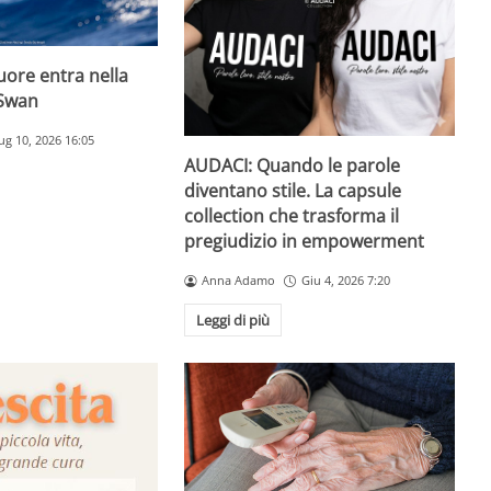
uore entra nella
bSwan
ug 10, 2026 16:05
AUDACI: Quando le parole
diventano stile. La capsule
collection che trasforma il
pregiudizio in empowerment
Anna Adamo
Giu 4, 2026 7:20
Leggi di più