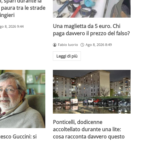
, spari durante la
 paura tra le strade
ingieri
Una maglietta da 5 euro. Chi
go 8, 2026 9:44
paga davvero il prezzo del falso?
Fabio Iuorio
Ago 8, 2026 8:49
Leggi di più
Ponticelli, dodicenne
accoltellato durante una lite:
esco Guccini: si
cosa racconta davvero questo