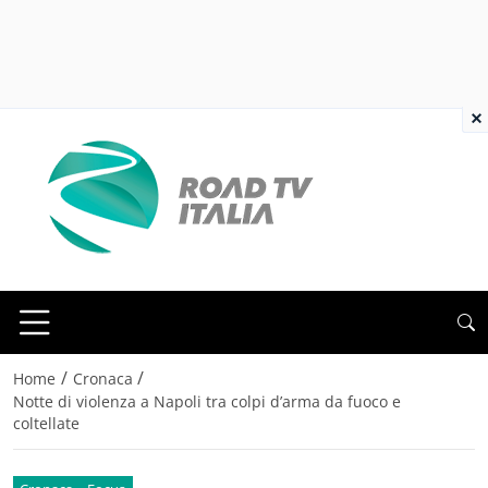
×
/
/
Home
Cronaca
Notte di violenza a Napoli tra colpi d’arma da fuoco e
coltellate