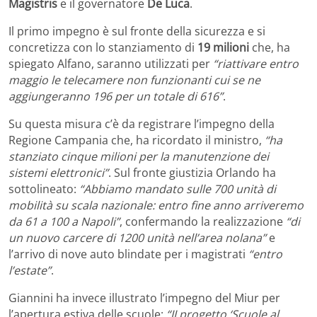
Magistris
e il governatore
De Luca
.
Il primo impegno è sul fronte della sicurezza e si
concretizza con lo stanziamento di
19 milioni
che, ha
spiegato Alfano, saranno utilizzati per
“riattivare entro
maggio le telecamere non funzionanti cui se ne
aggiungeranno 196 per un totale di 616”
.
Su questa misura c’è da registrare l’impegno della
Regione Campania che, ha ricordato il ministro,
“ha
stanziato cinque milioni per la manutenzione dei
sistemi elettronici”
. Sul fronte giustizia Orlando ha
sottolineato:
“Abbiamo mandato sulle 700 unità di
mobilità su scala nazionale: entro fine anno arriveremo
da 61 a 100 a Napoli”
, confermando la realizzazione
“di
un nuovo carcere di 1200 unità nell’area nolana”
e
l’arrivo di nove auto blindate per i magistrati
“entro
l’estate”
.
Giannini ha invece illustrato l’impegno del Miur per
l’apertura estiva delle scuole:
“II progetto ‘Scuole al