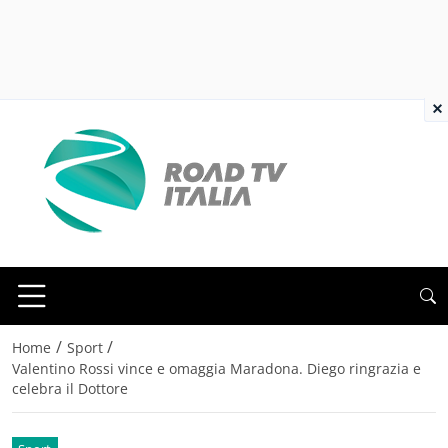
×
/
/
Home
Sport
Valentino Rossi vince e omaggia Maradona. Diego ringrazia e
celebra il Dottore