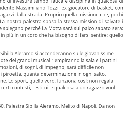
o di investire tempo, fatica e disciplina in qualcosa di
sidente Massimiliano Tozzi, ex giocatore di basket, con
agazzi dalla strada. Proprio quella missione che, pochi
La nostra palestra sposa la stessa mission di salvate i
che spiegano perché La Motta sarà sul palco sabato sera:
 più in un coro che ha bisogno di farsi sentire: quello
a Sibilla Aleramo si accenderanno sulle giovanissime
note dei grandi musical riempiranno la sala e i pattini
ozioni, di sogni, di impegno, sarà difficile non
i piroetta, quanta determinazione in ogni salto,
ne. Lo sport, quello vero, funziona così: non regala
in certi contesti, restituire qualcosa a un ragazzo vuol
 Palestra Sibilla Aleramo, Melito di Napoli. Da non