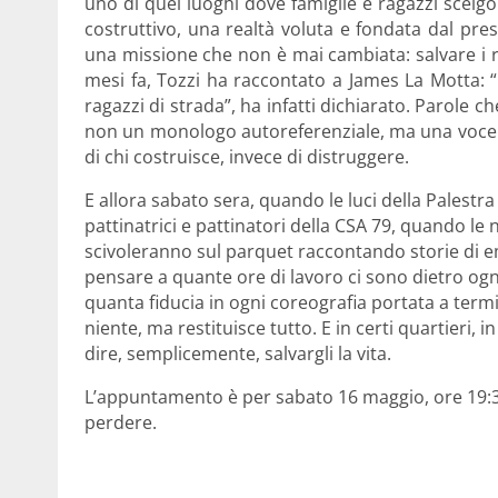
uno di quei luoghi dove famiglie e ragazzi scelgon
costruttivo, una realtà voluta e fondata dal pre
una missione che non è mai cambiata: salvare i r
mesi fa, Tozzi ha raccontato a James La Motta: “
ragazzi di strada”, ha infatti dichiarato. Parole 
n
on un monologo autoreferenziale, ma una voce in
di chi costruisce, invece di distruggere.
E allora sabato sera, quando le luci della Palestr
pattinatrici e pattinatori della CSA 79, quando le 
scivoleranno sul parquet raccontando storie di em
pensare a quante ore di lavoro ci sono dietro ogn
quanta fiducia in ogni coreografia portata a termi
niente, ma restituisce tutto. E in certi quartieri, 
dire, semplicemente, salvargli la vita.
L’appuntamento è per sabato 16 maggio, ore 19:30,
perdere.