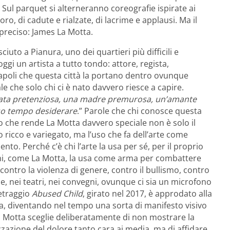
 Sul parquet si alterneranno coreografie ispirate ai
oro, di cadute e rialzate, di lacrime e applausi. Ma il
preciso: James La Motta.
iuto a Pianura, uno dei quartieri più difficili e
ggi un artista a tutto tondo: attore, regista,
Napoli che questa città la portano dentro ovunque
e che solo chi ci è nato davvero riesce a capire.
ata pretenziosa, una madre premurosa, un’amante
esso tempo desiderare
.” Parole che chi conosce questa
lo che rende La Motta davvero speciale non è solo il
o ricco e variegato, ma l’uso che fa dell’arte come
to. Perché c’è chi l’arte la usa per sé, per il proprio
 chi, come La Motta, la usa come arma per combattere
a contro la violenza di genere, contro il bullismo, contro
le, nei teatri, nei convegni, ovunque ci sia un microfono
metraggio
Abused Child
, girato nel 2017, è approdato alla
ma, diventando nel tempo una sorta di manifesto visivo
La Motta sceglie deliberatamente di non mostrare la
izzazione del dolore tanto cara ai media, ma di affidare