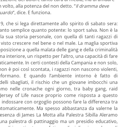
 volto, alla potenza del non detto. “
Il dramma deve
guardo
“, dice. E funziona.
, che si lega direttamente allo spirito di sabato sera:
 tanto semplice quanto potente: lo sport salva. Non è la
a sua storia personale, con quella di tanti ragazzi di
 visto crescere nel bene o nel male. La maglia sportiva
pposizione a quella malata delle gang e della criminalità
 interiore, un rispetto per l’altro, una capacità di fare
aticamente. In certi contesti della Campania e non solo,
on è poi così scontata, i ragazzi non nascono violenti,
formano. E quando l’ambiente intorno è fatto di
elli sbagliati, il rischio che un giovane imbocchi una
iamo nelle cronache ogni giorno, tra baby gang, raid
. Jersey of Life nasce proprio come risposta a questo
 indossare con orgoglio possono fare la differenza tra
automaticamente. Ma spesso abbastanza da valerne la
esenza di James La Motta alla Palestra Sibilla Aleramo
una palestra di pattinaggio ma un presidio educativo,