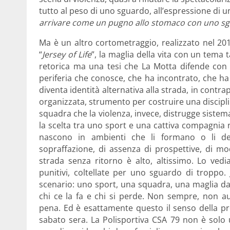
tutto al peso di uno sguardo, all’espressione di un
arrivare come un pugno allo stomaco con uno s
Ma è un altro cortometraggio, realizzato nel 2019
“
Jersey of Life
”, la maglia della vita con un tema
retorica ma una tesi che La Motta difende con l
periferia che conosce, che ha incontrato, che ha
diventa identità alternativa alla strada, in contra
organizzata, strumento per costruire una disciplina
squadra che la violenza, invece, distrugge sistem
la scelta tra uno sport e una cattiva compagnia n
nascono in ambienti che li formano o li de
sopraffazione, di assenza di prospettive, di mod
strada senza ritorno è alto, altissimo. Lo ved
punitivi, coltellate per uno sguardo di troppo
scenario: uno sport, una squadra, una maglia da
chi ce la fa e chi si perde. Non sempre, non 
pena.
Ed è esattamente questo il senso della pr
sabato sera. La Polisportiva CSA 79 non è solo 