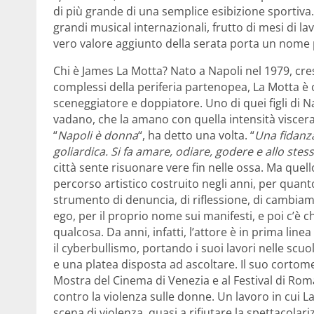
di più grande di una semplice esibizione sportiva.
grandi musical internazionali, frutto di mesi di lav
vero valore aggiunto della serata porta un nome 
Chi è James La Motta? Nato a Napoli nel 1979, cresc
complessi della periferia partenopea, La Motta è o
sceneggiatore e doppiatore. Uno di quei figli di 
vadano, che la amano con quella intensità visceral
“
Napoli è donna
“, ha detto una volta. “
Una fidanz
goliardica. Si fa amare, odiare, godere e allo st
città sente risuonare vere fin nelle ossa. Ma quel
percorso artistico costruito negli anni, per quant
strumento di denuncia, di riflessione, di cambiamen
ego, per il proprio nome sui manifesti, e poi c’è
qualcosa. Da anni, infatti, l’attore è in prima line
il cyberbullismo, portando i suoi lavori nelle scuo
e una platea disposta ad ascoltare. Il suo corto
Mostra del Cinema di Venezia e al Festival di Ro
contro la violenza sulle donne. Un lavoro in cui 
scena di violenza, quasi a rifiutare la spettacolar