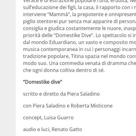
Verace e di estrazione popolare l’una, erudita, Ne
sull’educazione dei figli, la casa, il rapporto co
interviene “Mammà”, la prepotente e onnipresent
piglio stentorei pur senza mai apparire di persona
consiglia e giudica costantemente le nuore, inaspr
priorità delle “Domestike Dive”. Lo spettacolo si
dal mondo Eduardiano, un vasto e composito mos
musica contemporanea in cui i personaggi incarnan
tradizione popolare, Titina spazia nel mondo con
modo suo. Una commedia venata di dramma che tra
che ogni donna coltiva dentro di sé.
“Domestike dive”
scritto e diretto da Piera Saladino
con Piera Saladino e Roberta Misticone
concept, Luisa Guarro
audio e luci, Renato Gatto