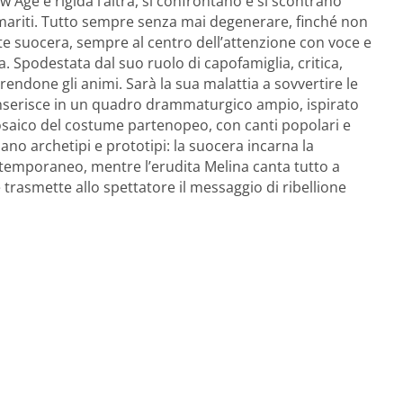
w Age e rigida l’altra, si confrontano e si scontrano
n i mariti. Tutto sempre senza mai degenerare, finché non
e suocera, sempre al centro dell’attenzione con voce e
. Spodestata dal suo ruolo di capofamiglia, critica,
endone gli animi. Sarà la sua malattia a sovvertire le
 inserisce in un quadro drammaturgico ampio, ispirato
aico del costume partenopeo, con canti popolari e
o archetipi e prototipi: la suocera incarna la
temporaneo, mentre l’erudita Melina canta tutto a
smette allo spettatore il messaggio di ribellione