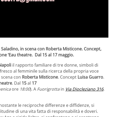
a Saladino, in scena con Roberta Misticone. Concept,
one ‘Eau theatre. Dal 15 al 17 maggio.
Napoli
il rapporto familiare di tre donne, simboli di
fresco al femminile sulla ricerca della propria voce
 scena con
Roberta Misticone
. Concept
Luisa Guarro
.
theatre
. Dal
15
al
17
enica
ore
18:00
). A
Fuorigrotta
in
Via Diocleziano 316
.
ostante le reciproche differenze e diffidenze, si
udine di una vita fatta di responsabilità e doveri.