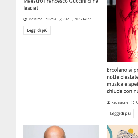
Maestro Francesco Guccini ci ha
lasciati
Massimo Pelliccia
Ago 6, 2026 14:22
Leggi di più
Ercolano si p
notte d’estat
musica e spet
chiude con n
Redazione
A
Leggi di più