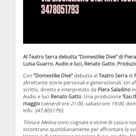
Al Teatro Serra debutta “Domestike Dive” di Pier
Luisa Guarro. Audio e luci, Renato Gatto. Produzi
Con
“Domestike Dive”
debutta al
Teatro Serra
di
altrettante storie personali e generazionali. Un af
scritto, diretto e interpretato da
Piera Saladino
in
Audio e luci
Renato Gatto
. Una produzione
‘Eau 
maggio
(
venerdì
ore
21:00
,
sabato
ore
19:00
,
dom
Info:
347.8051793
.
Titina
e
Melina
sono cognate e vicine di casa e non
incontrano quotidianamente per affrontare la solit