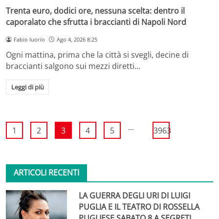
Trenta euro, dodici ore, nessuna scelta: dentro il
caporalato che sfrutta i braccianti di Napoli Nord
Fabio Iuorio
Ago 4, 2026 8:25
Ogni mattina, prima che la città si svegli, decine di
braccianti salgono sui mezzi diretti…
Leggi di più
...
1
2
3
4
5
3963
ARTICOLI RECENTI
LA GUERRA DEGLI URI DI LUIGI
PUGLIA E IL TEATRO DI ROSSELLA
PUGLIESE SABATO 8 A SEGRETI