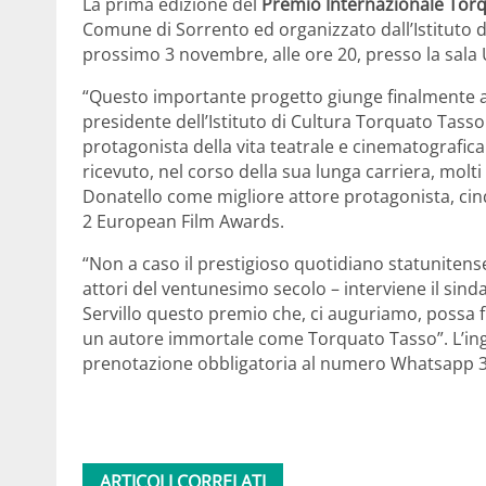
La prima edizione del
Premio Internazionale Tor
Comune di Sorrento ed organizzato dall’Istituto di 
prossimo 3 novembre, alle ore 20, presso la sala U
“Questo importante progetto giunge finalmente a
presidente dell’Istituto di Cultura Torquato Tasso
protagonista della vita teatrale e cinematografica
ricevuto, nel corso della sua lunga carriera, molt
Donatello come migliore attore protagonista, cin
2 European Film Awards.
“Non a caso il prestigioso quotidiano statunitense
attori del ventunesimo secolo – interviene il si
Servillo questo premio che, ci auguriamo, possa fin
un autore immortale come Torquato Tasso”. L’ingr
prenotazione obbligatoria al numero Whatsapp 
ARTICOLI CORRELATI