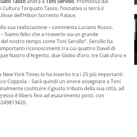
quato Tasso
andrà a
Toni Servillo
. Promossa dal
Cultura Torquato Tasso, l’iniziativa si terrà il
lisse dell’Hilton Sorrento Palace.
lla sua realizzazione – commenta Luciano Russo,
 – Siamo felici che a riceverlo sia un grande
 del nostro tempo come Toni Servillo”. Servillo ha
i importanti riconoscimenti tra cui quattro David di
que Nastro d’Argento, due Globo d’oro, tre Ciak d’oro e
 New York Times lo ha inserito tra i 25 più importanti
ndaco Coppola – Sarà quindi un onore assegnare a Toni
almente costituire il giusto tributo della sua città, ad
esso è libero fino ad esaurimento posti, con
3249813420.