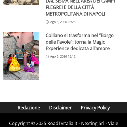
DAL SISMA NELL’AREA DEI CAMPI
FLEGREI E DELLA CITTÀ
METROPOLITANA DI NAPOLI
Ago 5, 2026 16:28
Colliano si trasforma nel “Borgo
delle Favole”: torna la Magic
Experience dedicata all’amore
Ago 5, 2026 15:12
Redazione
Disclaimer
Privacy Policy
Copyright ©️ 2025 RoadTvItalia.it - Nexting Srl - Viale