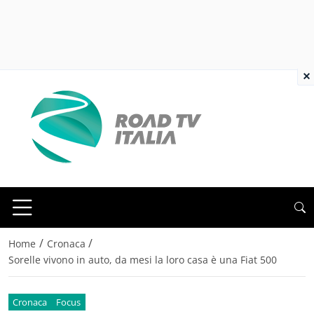
×
/
/
Home
Cronaca
Sorelle vivono in auto, da mesi la loro casa è una Fiat 500
Cronaca
Focus