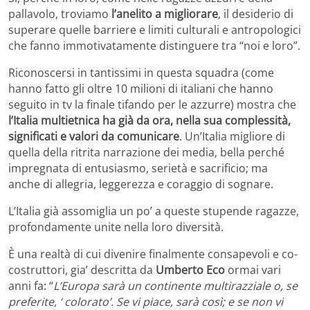
pallavolo, troviamo
l’anelito a migliorare
, il desiderio di
superare quelle barriere e limiti culturali e antropologici
che fanno immotivatamente distinguere tra “noi e loro”.
Riconoscersi in tantissimi in questa squadra (come
hanno fatto gli oltre 10 milioni di italiani che hanno
seguito in tv la finale tifando per le azzurre) mostra che
l’Italia multietnica ha già da ora, nella sua complessità,
significati e valori da comunicare
. Un’Italia migliore di
quella della ritrita narrazione dei media, bella perché
impregnata di entusiasmo, serietà e sacrificio; ma
anche di allegria, leggerezza e coraggio di sognare.
L’Italia già assomiglia un po’ a queste stupende ragazze,
profondamente unite nella loro diversità.
È una realtà di cui divenire finalmente consapevoli e co-
costruttori, gia’ descritta da
Umberto Eco
ormai vari
anni fa: “
L’Europa sarà un continente multirazziale o, se
preferite, ‘ colorato’. Se vi piace, sarà così; e se non vi