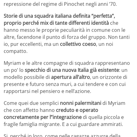
repressione del regime di Pinochet negli anni ’70.
Storie di una squadra italiana definita “perfetta”,
proprio perché mix di tante differenti identità
che
hanno messo le proprie peculiarità in comune con le
altre, facendone il punto di forza del gruppo. Non tanti
io, pur eccellenti, ma un
collettivo coeso
, un noi
compatto.
Myriam e le altre compagne di squadra rappresentano
un po’ lo
specchio di una nuova Italia già esistente
: un
modello possibile di
apertura all’altro
, un orizzonte di
presente e futuro senza muri, a cui tendere e con cui
rapportarsi nel pensiero e nell’azione.
Come quei due semplici
nonni palermitani
di Myriam
che con affetto hanno
creduto e operato
concretamente per l”integrazione
di quella piccola e
fragile famiglia migrante. E a cui guardare ammirati.
Si, perché in loro, come nelle ragazze azzurre della