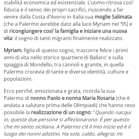
stabilità economica ed esistenziale. L’uomo ritrova cosi’
fiducia e il senso dei propri sacrifici, riuscendo a far
venire dalla Costa d’Avorio in Italia sua
moglie Salimata
(che a Palermo avrebbe dato alla luce Myriam nel ’95) e
di
ricongiungere cosi’ la famiglia e iniziare una nuova
vita
: il sogno di tanti migranti finalmente realizzato.
Myriam
, figlia di questo sogno, trascorre felice i primi
anni di vita nello storico quartiere di Ballaro’ e sulla
spiaggia di Mondello, tra cannoli e granite, in quella
Palermo crocevia di tante e diverse identità, culture e
popolazioni.
Ecco perché, emozionata e grata, ricorda la sua
Palermo di
nonno Paolo e nonna Maria Rosaria
(che è
andata a salutare prima delle Olimpiadi) che hanno reso
possibile la
realizzazione di un sogno
: “
Quando nacqui
io, queste due persone si affezionarono. È per questo
che mi sento siciliana. A Palermo c’è il mio inizio ed è il
luogo dei nonni adottivi. Ha sole, caldo, allegria: mi