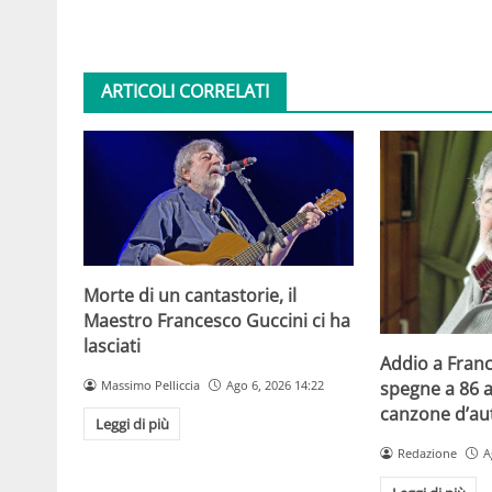
ARTICOLI CORRELATI
Morte di un cantastorie, il
Maestro Francesco Guccini ci ha
lasciati
Addio a Franc
Massimo Pelliccia
Ago 6, 2026 14:22
spegne a 86 a
canzone d’aut
Leggi di più
Redazione
A